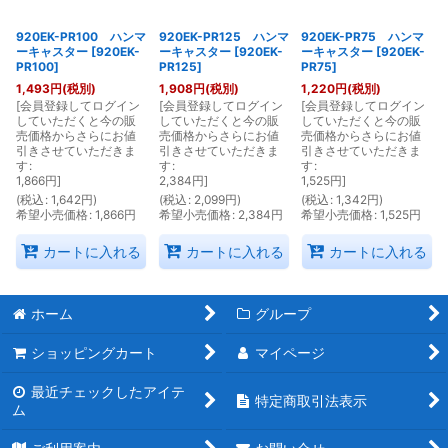
920EK-PR100 ハンマ
920EK-PR125 ハンマ
920EK-PR75 ハンマ
ーキャスター
[
920EK-
ーキャスター
[
920EK-
ーキャスター
[
920EK-
PR100
]
PR125
]
PR75
]
1,493
円
(税別)
1,908
円
(税別)
1,220
円
(税別)
[
会員登録してログイン
[
会員登録してログイン
[
会員登録してログイン
していただくと今の販
していただくと今の販
していただくと今の販
売価格からさらにお値
売価格からさらにお値
売価格からさらにお値
引きさせていただきま
引きさせていただきま
引きさせていただきま
す
:
す
:
す
:
1,866
円
]
2,384
円
]
1,525
円
]
(
税込
:
1,642
円
)
(
税込
:
2,099
円
)
(
税込
:
1,342
円
)
希望小売価格
:
1,866
円
希望小売価格
:
2,384
円
希望小売価格
:
1,525
円
カートに入れる
カートに入れる
カートに入れる
ホーム
グループ
ショッピングカート
マイページ
最近チェックしたアイテ
特定商取引法表示
ム