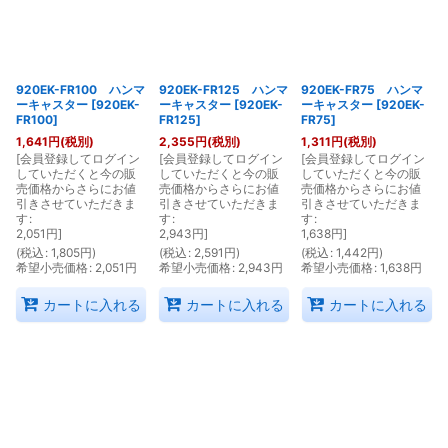
絞り込む
920EK-FR100 ハンマ
920EK-FR125 ハンマ
920EK-FR75 ハンマ
ーキャスター
[
920EK-
ーキャスター
[
920EK-
ーキャスター
[
920EK-
FR100
]
FR125
]
FR75
]
1,641
円
(税別)
2,355
円
(税別)
1,311
円
(税別)
[
会員登録してログイン
[
会員登録してログイン
[
会員登録してログイン
していただくと今の販
していただくと今の販
していただくと今の販
売価格からさらにお値
売価格からさらにお値
売価格からさらにお値
引きさせていただきま
引きさせていただきま
引きさせていただきま
す
:
す
:
す
:
2,051
円
]
2,943
円
]
1,638
円
]
(
税込
:
1,805
円
)
(
税込
:
2,591
円
)
(
税込
:
1,442
円
)
希望小売価格
:
2,051
円
希望小売価格
:
2,943
円
希望小売価格
:
1,638
円
カートに入れる
カートに入れる
カートに入れる