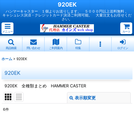
920EK
ハンマーキャスター １個よりお送りします。 ５０００円以上送料無料 。
キャシュレス決済・クレジットカード決済ご利用可能。 大量注文もお任せくだ
さい。
メニュー
カート
商品検索
問い合わせ
ご利用案内
特集
ログイン
ホーム
>
920EK
920EK
920EK 全種類まとめ HAMMER CASTER
表示順変更
閉じる
6
件
表示数
:
並び順
: