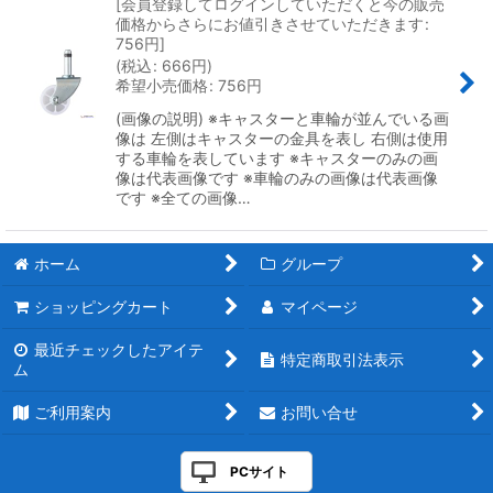
[
会員登録してログインしていただくと今の販売
価格からさらにお値引きさせていただきます
:
756
円
]
絞り込む
(
税込
:
666
円
)
希望小売価格
:
756
円
(画像の説明) ※キャスターと車輪が並んでいる画
像は 左側はキャスターの金具を表し 右側は使用
する車輪を表しています ※キャスターのみの画
像は代表画像です ※車輪のみの画像は代表画像
です ※全ての画像…
ホーム
グループ
ショッピングカート
マイページ
最近チェックしたアイテ
特定商取引法表示
ム
ご利用案内
お問い合せ
PCサイト