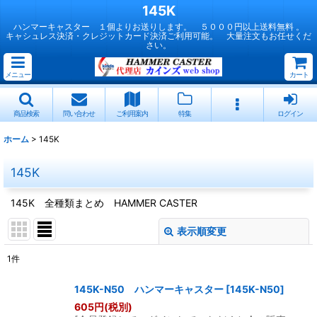
145K
ハンマーキャスター １個よりお送りします。 ５０００円以上送料無料 。
キャシュレス決済・クレジットカード決済ご利用可能。 大量注文もお任せくだ
さい。
メニュー
カート
商品検索
問い合わせ
ご利用案内
特集
ログイン
ホーム
>
145K
145K
145K 全種類まとめ HAMMER CASTER
表示順変更
閉じる
1
件
表示数
:
145K-N50 ハンマーキャスター
[
145K-N50
]
605
円
(税別)
並び順
: