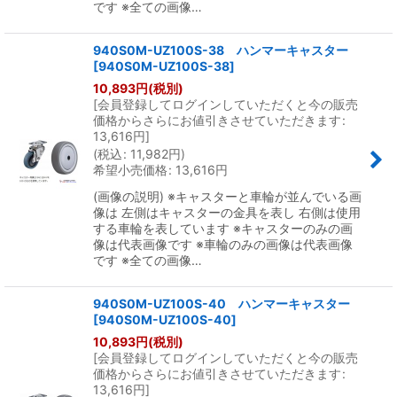
です ※全ての画像…
940S0M-UZ100S-38 ハンマーキャスター
[
940S0M-UZ100S-38
]
10,893
円
(税別)
[
会員登録してログインしていただくと今の販売
価格からさらにお値引きさせていただきます
:
13,616
円
]
(
税込
:
11,982
円
)
希望小売価格
:
13,616
円
(画像の説明) ※キャスターと車輪が並んでいる画
像は 左側はキャスターの金具を表し 右側は使用
する車輪を表しています ※キャスターのみの画
像は代表画像です ※車輪のみの画像は代表画像
です ※全ての画像…
940S0M-UZ100S-40 ハンマーキャスター
[
940S0M-UZ100S-40
]
10,893
円
(税別)
[
会員登録してログインしていただくと今の販売
価格からさらにお値引きさせていただきます
:
13,616
円
]