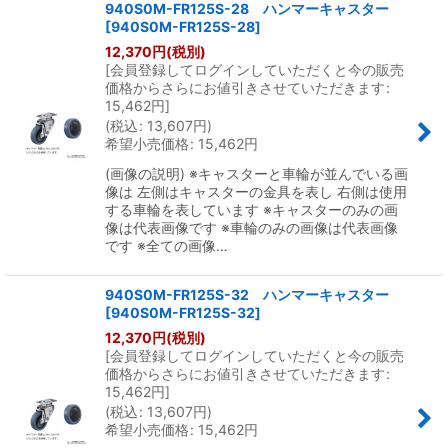
940S0M-FR125S-28 ハンマーキャスター
[
940S0M-FR125S-28
]
12,370
円
(税別)
[
会員登録してログインしていただくと今の販売
価格からさらにお値引きさせていただきます
:
15,462
円
]
(
税込
:
13,607
円
)
希望小売価格
:
15,462
円
(画像の説明) ※キャスターと車輪が並んでいる画
像は 左側はキャスターの金具を表し 右側は使用
する車輪を表しています ※キャスターのみの画
像は代表画像です ※車輪のみの画像は代表画像
です ※全ての画像…
940S0M-FR125S-32 ハンマーキャスター
[
940S0M-FR125S-32
]
12,370
円
(税別)
[
会員登録してログインしていただくと今の販売
価格からさらにお値引きさせていただきます
:
15,462
円
]
(
税込
:
13,607
円
)
希望小売価格
:
15,462
円