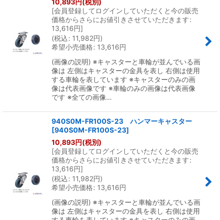
10,893
円
(税別)
[
会員登録してログインしていただくと今の販売
価格からさらにお値引きさせていただきます
:
絞り込む
13,616
円
]
(
税込
:
11,982
円
)
希望小売価格
:
13,616
円
(画像の説明) ※キャスターと車輪が並んでいる画
像は 左側はキャスターの金具を表し 右側は使用
する車輪を表しています ※キャスターのみの画
像は代表画像です ※車輪のみの画像は代表画像
です ※全ての画像…
940S0M-FR100S-23 ハンマーキャスター
[
940S0M-FR100S-23
]
10,893
円
(税別)
[
会員登録してログインしていただくと今の販売
価格からさらにお値引きさせていただきます
:
13,616
円
]
(
税込
:
11,982
円
)
希望小売価格
:
13,616
円
(画像の説明) ※キャスターと車輪が並んでいる画
像は 左側はキャスターの金具を表し 右側は使用
する車輪を表しています ※キャスターのみの画