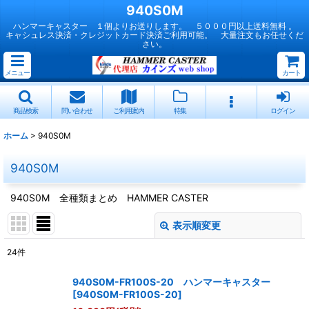
940S0M
ハンマーキャスター １個よりお送りします。 ５０００円以上送料無料 。
キャシュレス決済・クレジットカード決済ご利用可能。 大量注文もお任せくだ
さい。
メニュー
カート
商品検索
問い合わせ
ご利用案内
特集
ログイン
ホーム
>
940S0M
940S0M
940S0M 全種類まとめ HAMMER CASTER
表示順変更
閉じる
24
件
表示数
:
940S0M-FR100S-20 ハンマーキャスター
[
940S0M-FR100S-20
]
並び順
: