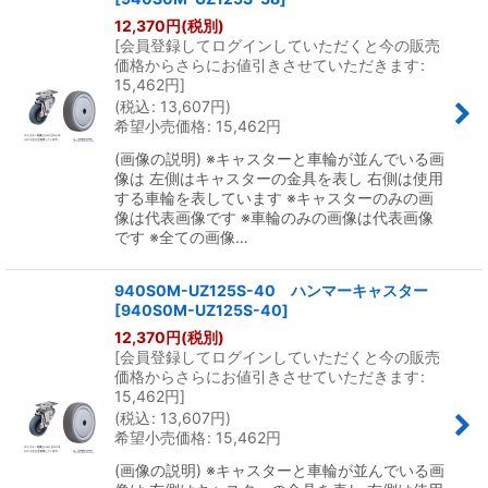
12,370
円
(税別)
[
会員登録してログインしていただくと今の販売
価格からさらにお値引きさせていただきます
:
15,462
円
]
(
税込
:
13,607
円
)
希望小売価格
:
15,462
円
(画像の説明) ※キャスターと車輪が並んでいる画
像は 左側はキャスターの金具を表し 右側は使用
する車輪を表しています ※キャスターのみの画
像は代表画像です ※車輪のみの画像は代表画像
です ※全ての画像…
940S0M-UZ125S-40 ハンマーキャスター
[
940S0M-UZ125S-40
]
12,370
円
(税別)
[
会員登録してログインしていただくと今の販売
価格からさらにお値引きさせていただきます
:
15,462
円
]
(
税込
:
13,607
円
)
希望小売価格
:
15,462
円
(画像の説明) ※キャスターと車輪が並んでいる画