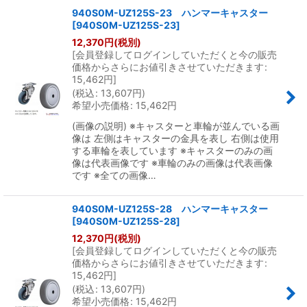
940S0M-UZ125S-23 ハンマーキャスター
[
940S0M-UZ125S-23
]
12,370
円
(税別)
[
会員登録してログインしていただくと今の販売
価格からさらにお値引きさせていただきます
:
15,462
円
]
(
税込
:
13,607
円
)
希望小売価格
:
15,462
円
(画像の説明) ※キャスターと車輪が並んでいる画
像は 左側はキャスターの金具を表し 右側は使用
する車輪を表しています ※キャスターのみの画
像は代表画像です ※車輪のみの画像は代表画像
です ※全ての画像…
940S0M-UZ125S-28 ハンマーキャスター
[
940S0M-UZ125S-28
]
12,370
円
(税別)
[
会員登録してログインしていただくと今の販売
価格からさらにお値引きさせていただきます
:
15,462
円
]
(
税込
:
13,607
円
)
希望小売価格
:
15,462
円