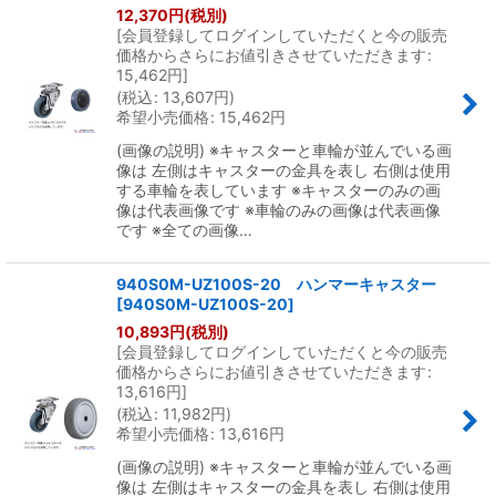
12,370
円
(税別)
[
会員登録してログインしていただくと今の販売
価格からさらにお値引きさせていただきます
:
15,462
円
]
(
税込
:
13,607
円
)
希望小売価格
:
15,462
円
(画像の説明) ※キャスターと車輪が並んでいる画
像は 左側はキャスターの金具を表し 右側は使用
する車輪を表しています ※キャスターのみの画
像は代表画像です ※車輪のみの画像は代表画像
です ※全ての画像…
940S0M-UZ100S-20 ハンマーキャスター
[
940S0M-UZ100S-20
]
10,893
円
(税別)
[
会員登録してログインしていただくと今の販売
価格からさらにお値引きさせていただきます
:
13,616
円
]
(
税込
:
11,982
円
)
希望小売価格
:
13,616
円
(画像の説明) ※キャスターと車輪が並んでいる画
像は 左側はキャスターの金具を表し 右側は使用