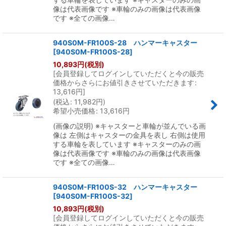
像は代表画像です ※車輪のみの画像は代表画像
です ※全ての画像…
940S0M-FR100S-28 ハンマーキャスター
[
940S0M-FR100S-28
]
10,893
円
(税別)
[
会員登録してログインしていただくと今の販売
価格からさらにお値引きさせていただきます
:
13,616
円
]
(
税込
:
11,982
円
)
希望小売価格
:
13,616
円
(画像の説明) ※キャスターと車輪が並んでいる画
像は 左側はキャスターの金具を表し 右側は使用
する車輪を表しています ※キャスターのみの画
像は代表画像です ※車輪のみの画像は代表画像
です ※全ての画像…
940S0M-FR100S-32 ハンマーキャスター
[
940S0M-FR100S-32
]
10,893
円
(税別)
[
会員登録してログインしていただくと今の販売