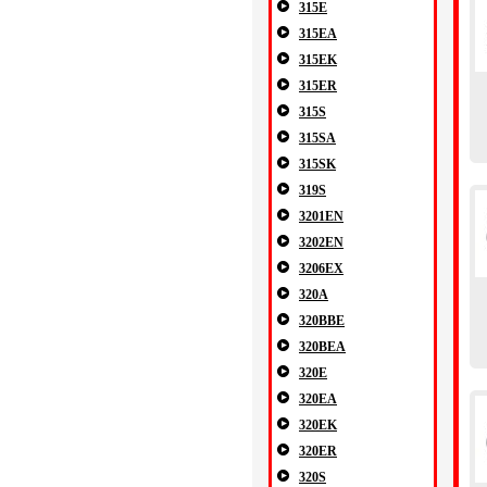
315E
315EA
315EK
315ER
315S
315SA
315SK
319S
3201EN
3202EN
3206EX
320A
320BBE
320BEA
320E
320EA
320EK
320ER
320S