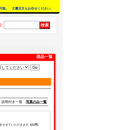
可能。 大量注文もお任せください。
索
:
商品一覧
説明付き一覧
写真のみ一覧
きさせていただきます
:
621円
]