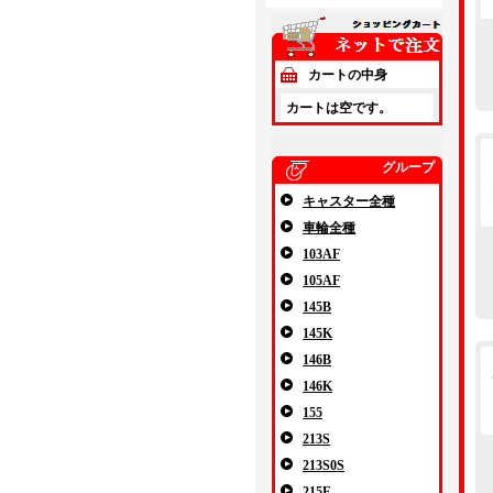
カートの中身
カートは空です。
グループ
キャスター全種
車輪全種
103AF
105AF
145B
145K
146B
146K
155
213S
213S0S
215E