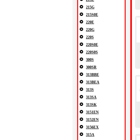
215G
215S0E
220E
220G
220S
220S0E
220S0S
300S
300SR
313BBE
313BEA
313S
313SA
313SK
3151EN
3152EN
3156EX
315A