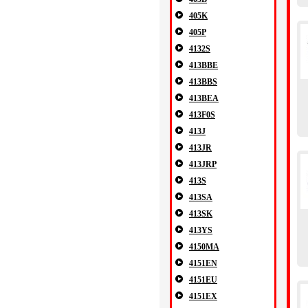
405K
405P
4132S
413BBE
413BBS
413BEA
413F0S
413J
413JR
413JRP
413S
413SA
413SK
413YS
4150MA
4151EN
4151EU
4151EX