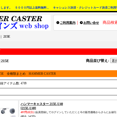
します。 ５０００円以上送料無料 。 キャシュレス決済・クレジットカード決済ご利用
｜
商品検
ご利用案内
お問い合せ
｜
215E
商品並び替え
:
215E
15E 全種類まとめ HAMMER CASTER
登録アイテム数
:
47件
ハンマーキャスター 215E-U40
[215E-U40]
497円
(税別)
[会員登録してログインしていただくと今の販売価格からさらにお値引
(税込
:
547円)