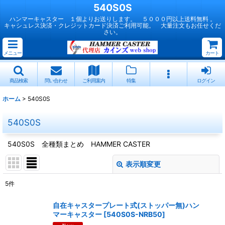
540S0S
ハンマーキャスター １個よりお送りします。 ５０００円以上送料無料 。
キャシュレス決済・クレジットカード決済ご利用可能。 大量注文もお任せくだ
さい。
メニュー
カート
商品検索
問い合わせ
ご利用案内
特集
ログイン
ホーム
>
540S0S
540S0S
540S0S 全種類まとめ HAMMER CASTER
表示順変更
閉じる
5
件
表示数
:
自在キャスタープレート式(ストッパー無)ハン
マーキャスター
[
540S0S-NRB50
]
並び順
: