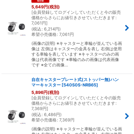
5,649
円
(税別)
[
会員登録してログインしていただくと今の販売
絞り込む
価格からさらにお値引きさせていただきます
:
7,061
円
]
(
税込
:
6,214
円
)
希望小売価格
:
7,061
円
(画像の説明) ※キャスターと車輪が並んでいる画
像は 左側はキャスターの金具を表し 右側は使用
する車輪を表しています ※キャスターのみの画
像は代表画像です ※車輪のみの画像は代表画像
です ※全ての画像…
自在キャスタープレート式(ストッパー無)ハン
マーキャスター
[
540S0S-NRB65
]
5,896
円
(税別)
[
会員登録してログインしていただくと今の販売
価格からさらにお値引きさせていただきます
:
7,369
円
]
(
税込
:
6,486
円
)
希望小売価格
:
7,369
円
(画像の説明) ※キャスターと車輪が並んでいる画