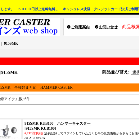
します。 ５０００円以上送料無料 。 キャシュレス決済・クレジットカード決済ご利用
｜
商品検
ご利用案内
お問い合せ
｜
915SMK
商品並び替え
:
915SMK
15SMK 全種類まとめ HAMMER CASTER
登録アイテム数
:
6件
915SMK-KUB100 ハンマーキャスター
[915SMK-KUB100]
6,212円
(税別)
[会員登録してログインしていただくと今の販売価格からさらにお値
(税込
:
6,833円)