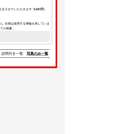
引きさせていただきます
:
9,605円
]
表し 右側は使用する車輪を表していま
全ての画像…
説明付き一覧
写真のみ一覧