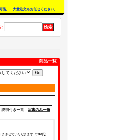
可能。 大量注文もお任せください。
索
:
商品一覧
説明付き一覧
写真のみ一覧
引きさせていただきます
:
7,764円
]