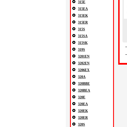
315E
315EA
315EK
315ER
315S
315SA
315SK
319S
3201EN
3202EN
3206EX
320A
320BBE
320BEA
320E
320EA
320EK
320ER
320S