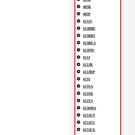
405K
405P
4132S
413BBE
413BBS
413BEA
413F0S
413J
413JR
413JRP
413S
413SA
413SK
413YS
4150MA
4151EN
4151EU
4151EX