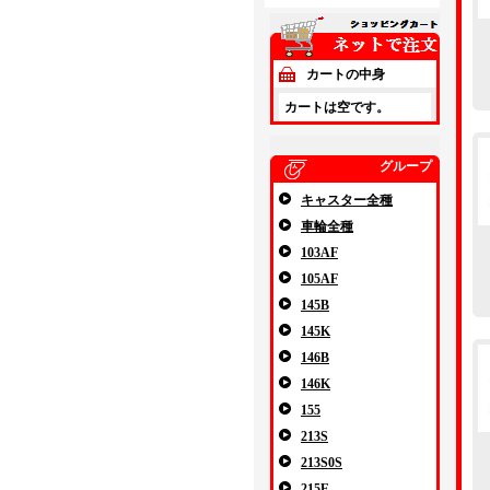
カートの中身
カートは空です。
グループ
キャスター全種
車輪全種
103AF
105AF
145B
145K
146B
146K
155
213S
213S0S
215E