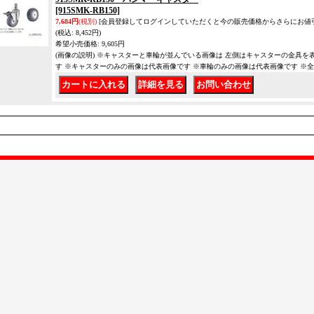
[915SMK-RB150]
7,684円
(税別)
[会員登録してログインしていただくと今の販売価格からさらにお値
(税込
:
8,452円)
希望小売価格
:
9,605円
(画像の説明) ※キャスターと車輪が並んでいる画像は 左側はキャスターの金具を
す ※キャスターのみの画像は代表画像です ※車輪のみの画像は代表画像です ※
｜
｜