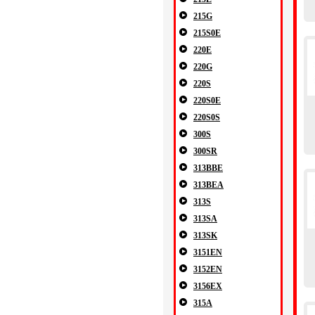
215G
215S0E
220E
220G
220S
220S0E
220S0S
300S
300SR
313BBE
313BEA
313S
313SA
313SK
3151EN
3152EN
3156EX
315A