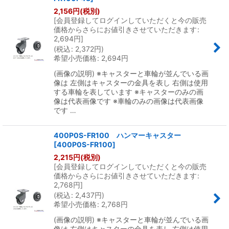
2,156
円
(税別)
[
会員登録してログインしていただくと今の販売
絞り込む
価格からさらにお値引きさせていただきます
:
2,694
円
]
(
税込
:
2,372
円
)
希望小売価格
:
2,694
円
(画像の説明) ※キャスターと車輪が並んでいる画
像は 左側はキャスターの金具を表し 右側は使用
する車輪を表しています ※キャスターのみの画
像は代表画像です ※車輪のみの画像は代表画像
です …
400P0S-FR100 ハンマーキャスター
[
400P0S-FR100
]
2,215
円
(税別)
[
会員登録してログインしていただくと今の販売
価格からさらにお値引きさせていただきます
:
2,768
円
]
(
税込
:
2,437
円
)
希望小売価格
:
2,768
円
(画像の説明) ※キャスターと車輪が並んでいる画
像は 左側はキャスターの金具を表し 右側は使用