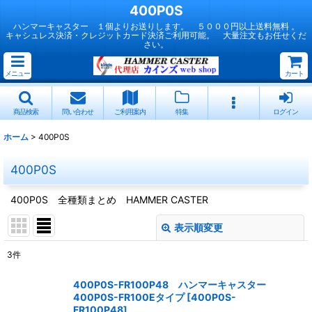
400P0S
ハンマーキャスター １個よりお送りします。 ５０００円以上送料無料 。
キャシュレス決済・クレジットカード決済ご利用可能。 大量注文もお任せくだ
さい。
メニュー
カート
商品検索
問い合わせ
ご利用案内
特集
ログイン
ホーム
>
400P0S
400P0S
400P0S 全種類まとめ HAMMER CASTER
表示順変更
閉じる
3
件
表示数
:
400P0S-FR100P48 ハンマーキャスター
400P0S-FR100Eタイプ
[
400P0S-
並び順
:
FR100P48
]