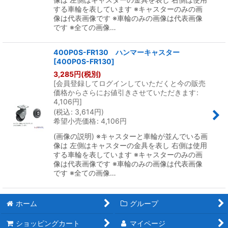
する車輪を表しています ※キャスターのみの画
像は代表画像です ※車輪のみの画像は代表画像
です ※全ての画像…
400P0S-FR130 ハンマーキャスター
[
400P0S-FR130
]
3,285
円
(税別)
[
会員登録してログインしていただくと今の販売
価格からさらにお値引きさせていただきます
:
4,106
円
]
(
税込
:
3,614
円
)
希望小売価格
:
4,106
円
(画像の説明) ※キャスターと車輪が並んでいる画
像は 左側はキャスターの金具を表し 右側は使用
する車輪を表しています ※キャスターのみの画
像は代表画像です ※車輪のみの画像は代表画像
です ※全ての画像…
ホーム
グループ
ショッピングカート
マイページ