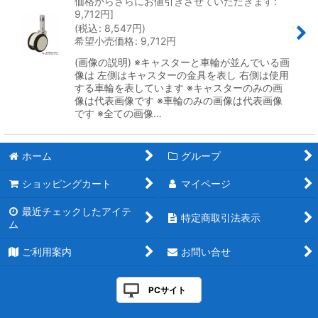
価格からさらにお値引きさせていただきます
:
9,712
円
]
(
税込
:
8,547
円
)
希望小売価格
:
9,712
円
(画像の説明) ※キャスターと車輪が並んでいる画
像は 左側はキャスターの金具を表し 右側は使用
する車輪を表しています ※キャスターのみの画
像は代表画像です ※車輪のみの画像は代表画像
です ※全ての画像…
ホーム
グループ
ショッピングカート
マイページ
最近チェックしたアイテ
特定商取引法表示
ム
ご利用案内
お問い合せ
PCサイト