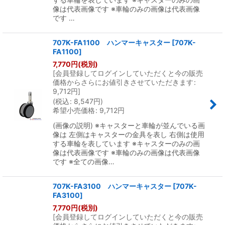
像は代表画像です ※車輪のみの画像は代表画像
です …
707K-FA1100 ハンマーキャスター
[
707K-
FA1100
]
7,770
円
(税別)
[
会員登録してログインしていただくと今の販売
価格からさらにお値引きさせていただきます
:
9,712
円
]
(
税込
:
8,547
円
)
希望小売価格
:
9,712
円
(画像の説明) ※キャスターと車輪が並んでいる画
像は 左側はキャスターの金具を表し 右側は使用
する車輪を表しています ※キャスターのみの画
像は代表画像です ※車輪のみの画像は代表画像
です ※全ての画像…
707K-FA3100 ハンマーキャスター
[
707K-
FA3100
]
7,770
円
(税別)
[
会員登録してログインしていただくと今の販売