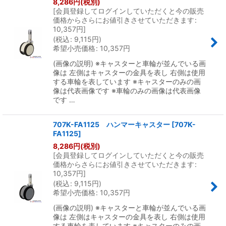
8,286
円
(税別)
[
会員登録してログインしていただくと今の販売
価格からさらにお値引きさせていただきます
:
絞り込む
10,357
円
]
(
税込
:
9,115
円
)
希望小売価格
:
10,357
円
(画像の説明) ※キャスターと車輪が並んでいる画
像は 左側はキャスターの金具を表し 右側は使用
する車輪を表しています ※キャスターのみの画
像は代表画像です ※車輪のみの画像は代表画像
です …
707K-FA1125 ハンマーキャスター
[
707K-
FA1125
]
8,286
円
(税別)
[
会員登録してログインしていただくと今の販売
価格からさらにお値引きさせていただきます
:
10,357
円
]
(
税込
:
9,115
円
)
希望小売価格
:
10,357
円
(画像の説明) ※キャスターと車輪が並んでいる画
像は 左側はキャスターの金具を表し 右側は使用
する車輪を表しています ※キャスターのみの画