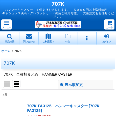
707K
ハンマーキャスター １個よりお送りします。 ５０００円以上送料無料 。
キャシュレス決済・クレジットカード決済ご利用可能。 大量注文もお任せくだ
さい。
メニュー
カート
商品検索
問い合わせ
ご利用案内
特集
ログイン
ホーム
>
707K
707K
707K 全種類まとめ HAMMER CASTER
表示順変更
閉じる
4
件
表示数
:
707K-FA3125 ハンマーキャスター
[
707K-
FA3125
]
並び順
: