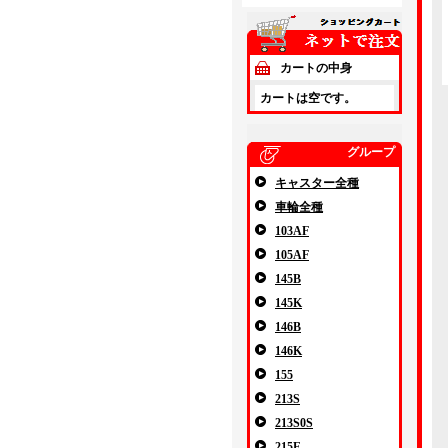
カートの中身
カートは空です。
グループ
キャスター全種
車輪全種
103AF
105AF
145B
145K
146B
146K
155
213S
213S0S
215E