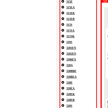
315E
315EA
315EK
315ER
315S
315SA
315SK
319S
3201EN
3202EN
3206EX
320A
320BBE
320BEA
320E
320EA
320EK
320ER
320S