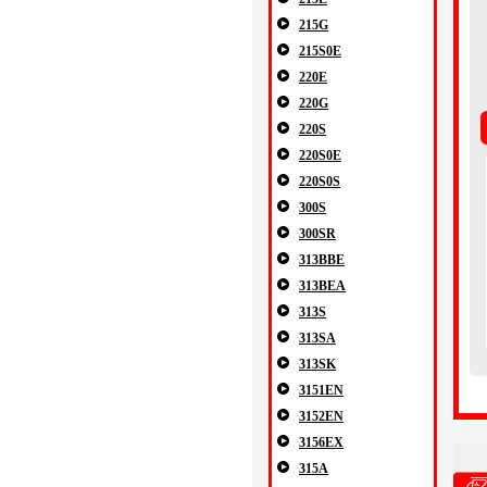
215G
215S0E
220E
220G
220S
220S0E
220S0S
300S
300SR
313BBE
313BEA
313S
313SA
313SK
3151EN
3152EN
3156EX
315A