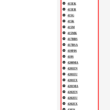
415EK
415ER
415G
415K
415M
415MK
417BBS
417BSA
419F0S
419S
4200MA
4201EN
4201EU
4201EX
4201MA
4202EN
4202EU
4202EX
4202S