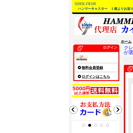
920EK-FR100
ハンマーキャスター １個よりお送
ホーム
ク
ログイン
が
無料会員登録
ログインはこちら