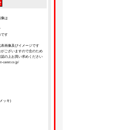
画像は
す
像です
代表画像及びイメージです
合がございますので念のため
確認の上お買い求めください
ster.co.jp/
メッキ)