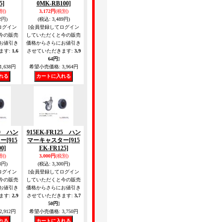
5]
0MK-RB100]
別)
3,172円
(税別)
2円)
(税込
:
3,489円)
ログイン
[会員登録してログイン
今の販売
していただくと今の販売
お値引き
価格からさらにお値引き
ます
:
1,6
させていただきます
:
3,9
64円
]
1,638円
希望小売価格
:
3,964円
00 ハン
915EK-FR125 ハン
ター
[915
マーキャスター
[915
0]
EK-FR125]
別)
3,000円
(税別)
3円)
(税込
:
3,300円)
ログイン
[会員登録してログイン
今の販売
していただくと今の販売
お値引き
価格からさらにお値引き
ます
:
2,9
させていただきます
:
3,7
50円
]
2,912円
希望小売価格
:
3,750円