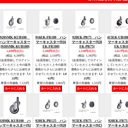
920SMK-KUB100
916EK-FR100 ハン
920EK-PR75 ハン
415EK-UB1
ハンマーキャスター
マーキャスター
[916
マーキャスター
[920
マーキャス
[920SMK-KUB100]
EK-FR100]
EK-PR75]
EK-UB10
5,699円
(税別)
2,289円
(税別)
1,220円
(税別)
1,657円
(税
(税込
:
6,269円)
(税込
:
2,518円)
(税込
:
1,342円)
(税込
:
1,82
[会員登録してログイン
[会員登録してログイン
[会員登録してログイン
[会員登録して
していただくと今の販売
していただくと今の販売
していただくと今の販売
していただくと
価格からさらにお値引き
価格からさらにお値引き
価格からさらにお値引き
価格からさらに
させていただきます
:
7,1
させていただきます
:
2,8
させていただきます
:
1,5
させていただき
23円
]
61円
]
25円
]
71円
]
希望小売価格
:
7,123円
希望小売価格
:
2,861円
希望小売価格
:
1,525円
希望小売価格
:
920MK-KUB100 ハ
920EK-PR125 ハン
915EK-FR75 ハン
920EK-FR
ンマーキャスター
[92
マーキャスター
[920
マーキャスター
[915
マーキャス