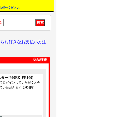
お任せください。
索
:
からお好きなお支払い方法
商品詳細
スター
[
920EK-FR100
]
してログインしていただくと今
ていただきます
:
2,051円
]