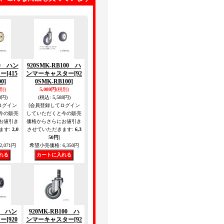
00 ハン
920SMK-RB100 ハ
ター
[415
ンマーキャスター
[92
0]
0SMK-RB100]
別)
5,080円
(税別)
3円)
(税込
:
5,588円)
ログイン
[会員登録してログイン
今の販売
していただくと今の販売
お値引き
価格からさらにお値引き
ます
:
2,0
させていただきます
:
6,3
50円
]
2,071円
希望小売価格
:
6,350円
75 ハン
920MK-RB100 ハ
ター
[920
ンマーキャスター
[92