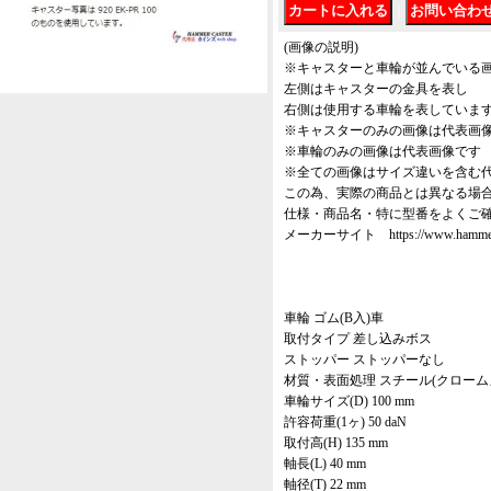
｜
(画像の説明)
※キャスターと車輪が並んでいる
左側はキャスターの金具を表し
右側は使用する車輪を表していま
※キャスターのみの画像は代表画
※車輪のみの画像は代表画像です
※全ての画像はサイズ違いを含む
この為、実際の商品とは異なる場
仕様・商品名・特に型番をよくご
メーカーサイト https://www.hammer-ca
車輪 ゴム(B入)車
取付タイプ 差し込みボス
ストッパー ストッパーなし
材質・表面処理 スチール(クローム
車輪サイズ(D) 100 mm
許容荷重(1ヶ) 50 daN
取付高(H) 135 mm
軸長(L) 40 mm
軸径(T) 22 mm