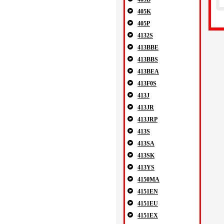
405K
405P
4132S
413BBE
413BBS
413BEA
413F0S
413J
413JR
413JRP
413S
413SA
413SK
413YS
4150MA
4151EN
4151EU
4151EX