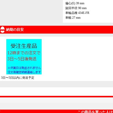
偏心(E) 39 mm
旋回半径 90 mm
車輪品種 434E-FR
車幅 27 mm
納期の目安
3日〜5日以内に発送予定
この商品を買った人は