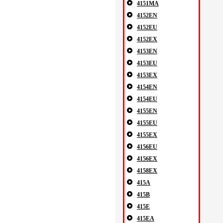
4151MA
4152EN
4152EU
4152EX
4153EN
4153EU
4153EX
4154EN
4154EU
4155EN
4155EU
4155EX
4156EU
4156EX
4158EX
415A
415B
415E
415EA