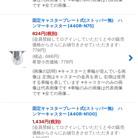
です ※全ての画像…
固定キャスタープレート式(ストッパー無) ハ
ンマーキャスター
[
440R-N75
]
624
円
(税別)
[
会員登録してログインしていただくと今の販売
価格からさらにお値引きさせていただきます
:
779
円
]
(
税込
:
686
円
)
希望小売価格
:
779
円
(画像の説明) ※キャスターと車輪が並んでいる画
像は 左側はキャスターの金具を表し 右側は使用
する車輪を表しています ※キャスターのみの画
像は代表画像です ※車輪のみの画像は代表画像
です ※全ての画像…
固定キャスタープレート式(ストッパー無) ハ
ンマーキャスター
[
440R-N100
]
1,434
円
(税別)
[
会員登録してログインしていただくと今の販売
価格からさらにお値引きさせていただきます
: