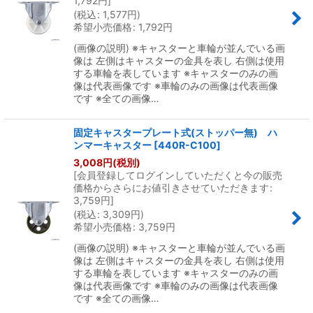
1,792
円
]
(
税込
:
1,577
円
)
希望小売価格
:
1,792
円
(画像の説明) ※キャスターと車輪が並んでいる画
像は 左側はキャスターの金具を表し 右側は使用
する車輪を表しています ※キャスターのみの画
像は代表画像です ※車輪のみの画像は代表画像
です ※全ての画像…
固定キャスタープレート式(ストッパー無) ハ
ンマーキャスター
[
440R-C100
]
3,008
円
(税別)
[
会員登録してログインしていただくと今の販売
価格からさらにお値引きさせていただきます
:
3,759
円
]
(
税込
:
3,309
円
)
希望小売価格
:
3,759
円
(画像の説明) ※キャスターと車輪が並んでいる画
像は 左側はキャスターの金具を表し 右側は使用
する車輪を表しています ※キャスターのみの画
像は代表画像です ※車輪のみの画像は代表画像
です ※全ての画像…