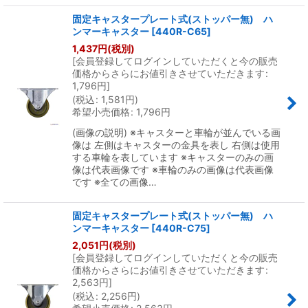
固定キャスタープレート式(ストッパー無) ハ
ンマーキャスター
[
440R-C65
]
1,437
円
(税別)
[
会員登録してログインしていただくと今の販売
価格からさらにお値引きさせていただきます
:
1,796
円
]
(
税込
:
1,581
円
)
希望小売価格
:
1,796
円
(画像の説明) ※キャスターと車輪が並んでいる画
像は 左側はキャスターの金具を表し 右側は使用
する車輪を表しています ※キャスターのみの画
像は代表画像です ※車輪のみの画像は代表画像
です ※全ての画像…
固定キャスタープレート式(ストッパー無) ハ
ンマーキャスター
[
440R-C75
]
2,051
円
(税別)
[
会員登録してログインしていただくと今の販売
価格からさらにお値引きさせていただきます
:
2,563
円
]
(
税込
:
2,256
円
)