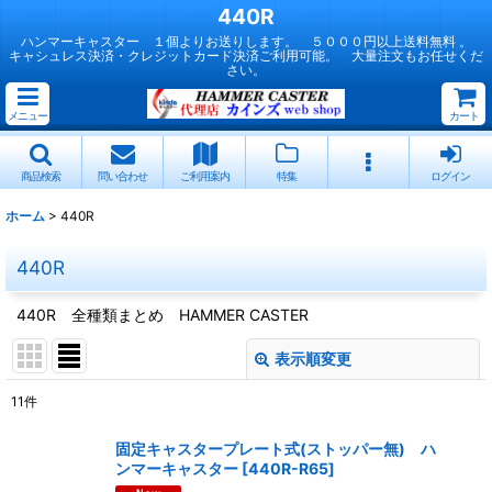
440R
ハンマーキャスター １個よりお送りします。 ５０００円以上送料無料 。
キャシュレス決済・クレジットカード決済ご利用可能。 大量注文もお任せくだ
さい。
メニュー
カート
商品検索
問い合わせ
ご利用案内
特集
ログイン
ホーム
>
440R
440R
440R 全種類まとめ HAMMER CASTER
表示順変更
閉じる
11
件
表示数
:
固定キャスタープレート式(ストッパー無) ハ
ンマーキャスター
[
440R-R65
]
並び順
: