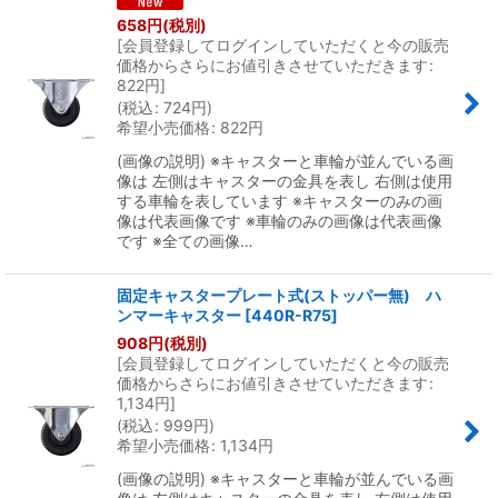
658
円
(税別)
[
会員登録してログインしていただくと今の販売
絞り込む
価格からさらにお値引きさせていただきます
:
822
円
]
(
税込
:
724
円
)
希望小売価格
:
822
円
(画像の説明) ※キャスターと車輪が並んでいる画
像は 左側はキャスターの金具を表し 右側は使用
する車輪を表しています ※キャスターのみの画
像は代表画像です ※車輪のみの画像は代表画像
です ※全ての画像…
固定キャスタープレート式(ストッパー無) ハ
ンマーキャスター
[
440R-R75
]
908
円
(税別)
[
会員登録してログインしていただくと今の販売
価格からさらにお値引きさせていただきます
:
1,134
円
]
(
税込
:
999
円
)
希望小売価格
:
1,134
円
(画像の説明) ※キャスターと車輪が並んでいる画