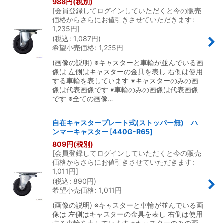
988
円
(税別)
[
会員登録してログインしていただくと今の販売
価格からさらにお値引きさせていただきます
:
絞り込む
1,235
円
]
(
税込
:
1,087
円
)
希望小売価格
:
1,235
円
(画像の説明) ※キャスターと車輪が並んでいる画
像は 左側はキャスターの金具を表し 右側は使用
する車輪を表しています ※キャスターのみの画
像は代表画像です ※車輪のみの画像は代表画像
です ※全ての画像…
自在キャスタープレート式(ストッパー無) ハ
ンマーキャスター
[
440G-R65
]
809
円
(税別)
[
会員登録してログインしていただくと今の販売
価格からさらにお値引きさせていただきます
:
1,011
円
]
(
税込
:
890
円
)
希望小売価格
:
1,011
円
(画像の説明) ※キャスターと車輪が並んでいる画
像は 左側はキャスターの金具を表し 右側は使用
する車輪を表しています ※キャスターのみの画