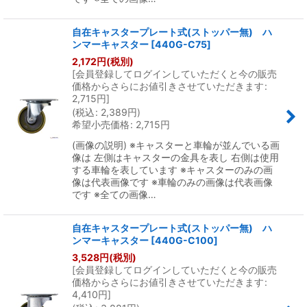
自在キャスタープレート式(ストッパー無) ハ
ンマーキャスター
[
440G-C75
]
2,172
円
(税別)
[
会員登録してログインしていただくと今の販売
価格からさらにお値引きさせていただきます
:
2,715
円
]
(
税込
:
2,389
円
)
希望小売価格
:
2,715
円
(画像の説明) ※キャスターと車輪が並んでいる画
像は 左側はキャスターの金具を表し 右側は使用
する車輪を表しています ※キャスターのみの画
像は代表画像です ※車輪のみの画像は代表画像
です ※全ての画像…
自在キャスタープレート式(ストッパー無) ハ
ンマーキャスター
[
440G-C100
]
3,528
円
(税別)
[
会員登録してログインしていただくと今の販売
価格からさらにお値引きさせていただきます
:
4,410
円
]