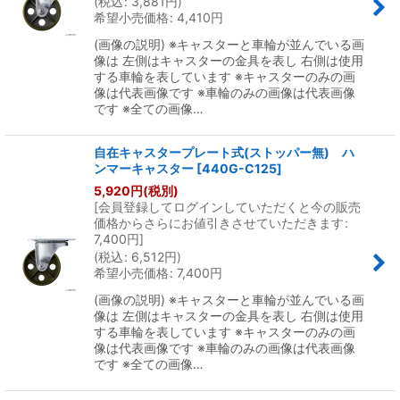
(
税込
:
3,881
円
)
希望小売価格
:
4,410
円
(画像の説明) ※キャスターと車輪が並んでいる画
像は 左側はキャスターの金具を表し 右側は使用
する車輪を表しています ※キャスターのみの画
像は代表画像です ※車輪のみの画像は代表画像
です ※全ての画像…
自在キャスタープレート式(ストッパー無) ハ
ンマーキャスター
[
440G-C125
]
5,920
円
(税別)
[
会員登録してログインしていただくと今の販売
価格からさらにお値引きさせていただきます
:
7,400
円
]
(
税込
:
6,512
円
)
希望小売価格
:
7,400
円
(画像の説明) ※キャスターと車輪が並んでいる画
像は 左側はキャスターの金具を表し 右側は使用
する車輪を表しています ※キャスターのみの画
像は代表画像です ※車輪のみの画像は代表画像
です ※全ての画像…