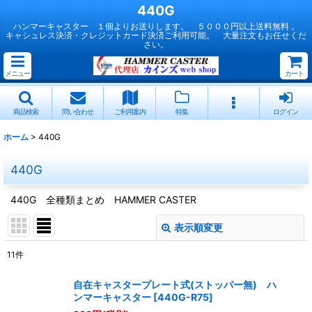
440G
ハンマーキャスター １個よりお送りします。 ５０００円以上送料無料 。
キャシュレス決済・クレジットカード決済ご利用可能。 大量注文もお任せくだ
さい。
メニュー
カート
商品検索
問い合わせ
ご利用案内
特集
ログイン
ホーム
>
440G
440G
440G 全種類まとめ HAMMER CASTER
表示順変更
閉じる
11
件
表示数
:
自在キャスタープレート式(ストッパー無) ハ
ンマーキャスター
[
440G-R75
]
並び順
: