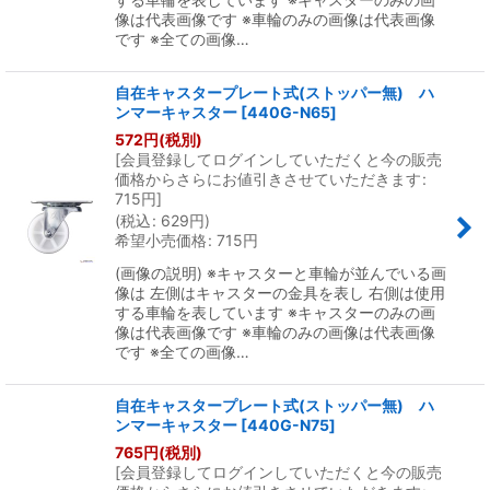
像は代表画像です ※車輪のみの画像は代表画像
です ※全ての画像…
自在キャスタープレート式(ストッパー無) ハ
ンマーキャスター
[
440G-N65
]
572
円
(税別)
[
会員登録してログインしていただくと今の販売
価格からさらにお値引きさせていただきます
:
715
円
]
(
税込
:
629
円
)
希望小売価格
:
715
円
(画像の説明) ※キャスターと車輪が並んでいる画
像は 左側はキャスターの金具を表し 右側は使用
する車輪を表しています ※キャスターのみの画
像は代表画像です ※車輪のみの画像は代表画像
です ※全ての画像…
自在キャスタープレート式(ストッパー無) ハ
ンマーキャスター
[
440G-N75
]
765
円
(税別)
[
会員登録してログインしていただくと今の販売