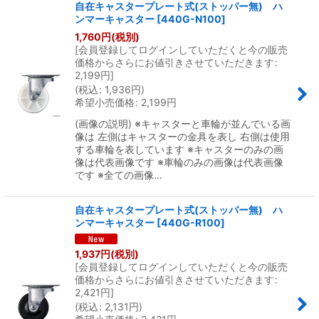
自在キャスタープレート式(ストッパー無) ハ
ンマーキャスター
[
440G-N100
]
1,760
円
(税別)
[
会員登録してログインしていただくと今の販売
価格からさらにお値引きさせていただきます
:
2,199
円
]
(
税込
:
1,936
円
)
希望小売価格
:
2,199
円
(画像の説明) ※キャスターと車輪が並んでいる画
像は 左側はキャスターの金具を表し 右側は使用
する車輪を表しています ※キャスターのみの画
像は代表画像です ※車輪のみの画像は代表画像
です ※全ての画像…
自在キャスタープレート式(ストッパー無) ハ
ンマーキャスター
[
440G-R100
]
1,937
円
(税別)
[
会員登録してログインしていただくと今の販売
価格からさらにお値引きさせていただきます
:
2,421
円
]
(
税込
:
2,131
円
)