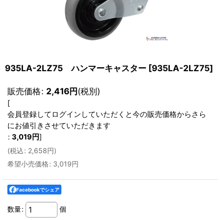
935LA-2LZ75 ハンマーキャスター
[
935LA-2LZ75
]
販売価格
:
2,416
円
(税別)
[
会員登録してログインしていただくと今の販売価格からさら
にお値引きさせていただきます
:
3,019
円
]
(
税込
:
2,658
円
)
希望小売価格
:
3,019
円
Facebookでシェア
数量
:
個