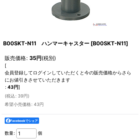
B00SKT-N11 ハンマーキャスター
[
B00SKT-N11
]
販売価格
:
35
円
(税別)
[
会員登録してログインしていただくと今の販売価格からさら
にお値引きさせていただきます
:
43
円
]
(
税込
:
39
円
)
希望小売価格
:
43
円
Facebookでシェア
数量
:
個