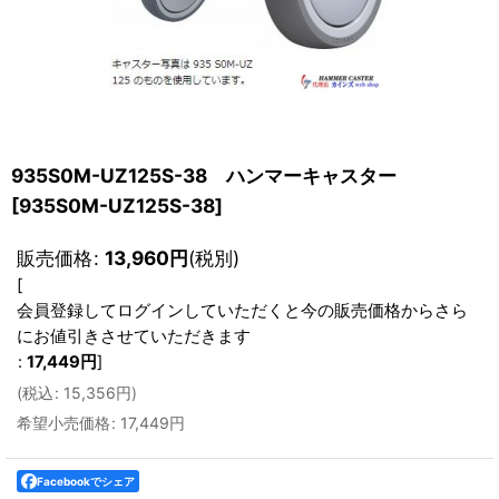
935S0M-UZ125S-38 ハンマーキャスター
[
935S0M-UZ125S-38
]
販売価格
:
13,960
円
(税別)
[
会員登録してログインしていただくと今の販売価格からさら
にお値引きさせていただきます
:
17,449
円
]
(
税込
:
15,356
円
)
希望小売価格
:
17,449
円
Facebookでシェア