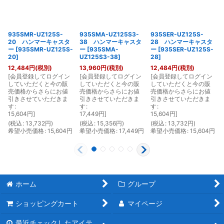
935SMR-UZ125S-
935SMA-UZ125S3-
935SER-UZ125S-
20 ハンマーキャスタ
38 ハンマーキャスタ
28 ハンマーキャスタ
ー
[
935SMR-UZ125S-
ー
[
935SMA-
ー
[
935SER-UZ125S-
20
]
UZ125S3-38
]
28
]
12,484
円
(税別)
13,960
円
(税別)
12,484
円
(税別)
[
会員登録してログイン
[
会員登録してログイン
[
会員登録してログイン
[
していただくと今の販
していただくと今の販
していただくと今の販
売価格からさらにお値
売価格からさらにお値
売価格からさらにお値
引きさせていただきま
引きさせていただきま
引きさせていただきま
す
:
す
:
す
:
15,604
円
]
17,449
円
]
15,604
円
]
(
税込
:
13,732
円
)
(
税込
:
15,356
円
)
(
税込
:
13,732
円
)
(
希望小売価格
:
15,604
円
希望小売価格
:
17,449
円
希望小売価格
:
15,604
円
ホーム
グループ
ショッピングカート
マイページ
最近チェックしたアイテ