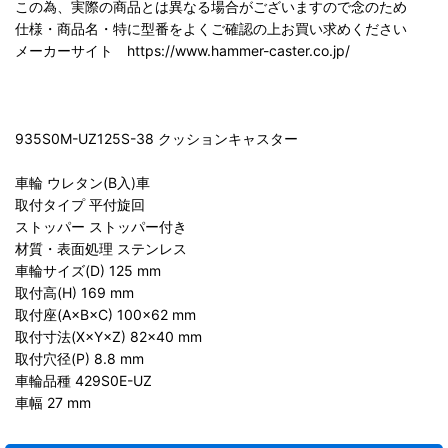
この為、実際の商品とは異なる場合がございますので念のため
仕様・商品名・特に型番をよくご確認の上お買い求めください
メーカーサイト https://www.hammer-caster.co.jp/
935S0M-UZ125S-38 クッションキャスター
車輪 ウレタン(B入)車
取付タイプ 平付旋回
ストッパー ストッパー付き
材質・表面処理 ステンレス
車輪サイズ(D) 125 mm
取付高(H) 169 mm
取付座(A×B×C) 100×62 mm
取付寸法(X×Y×Z) 82×40 mm
取付穴径(P) 8.8 mm
車輪品種 429S0E-UZ
車幅 27 mm