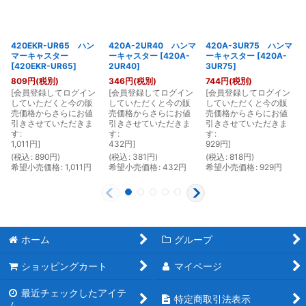
420EKR-UR65 ハン
420A-2UR40 ハンマ
420A-3UR75 ハンマ
マーキャスター
ーキャスター
[
420A-
ーキャスター
[
420A-
[
420EKR-UR65
]
2UR40
]
3UR75
]
809
円
(税別)
346
円
(税別)
744
円
(税別)
[
会員登録してログイン
[
会員登録してログイン
[
会員登録してログイン
[
していただくと今の販
していただくと今の販
していただくと今の販
売価格からさらにお値
売価格からさらにお値
売価格からさらにお値
引きさせていただきま
引きさせていただきま
引きさせていただきま
す
:
す
:
す
:
1,011
円
]
432
円
]
929
円
]
(
税込
:
890
円
)
(
税込
:
381
円
)
(
税込
:
818
円
)
(
希望小売価格
:
1,011
円
希望小売価格
:
432
円
希望小売価格
:
929
円
ホーム
グループ
ショッピングカート
マイページ
最近チェックしたアイテ
特定商取引法表示
ム