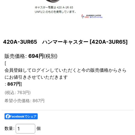
420A-3UR65 ハンマーキャスター
[
420A-3UR65
]
販売価格
:
694
円
(税別)
[
会員登録してログインしていただくと今の販売価格からさら
にお値引きさせていただきます
:
867
円
]
(
税込
:
763
円
)
希望小売価格
:
867
円
Facebookでシェア
数量
:
個