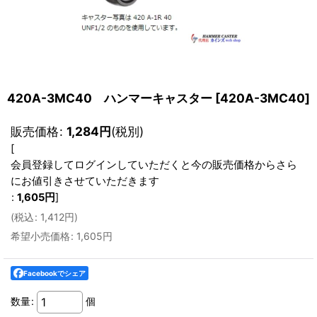
420A-3MC40 ハンマーキャスター
[
420A-3MC40
]
販売価格
:
1,284
円
(税別)
[
会員登録してログインしていただくと今の販売価格からさら
にお値引きさせていただきます
:
1,605
円
]
(
税込
:
1,412
円
)
希望小売価格
:
1,605
円
Facebookでシェア
数量
:
個