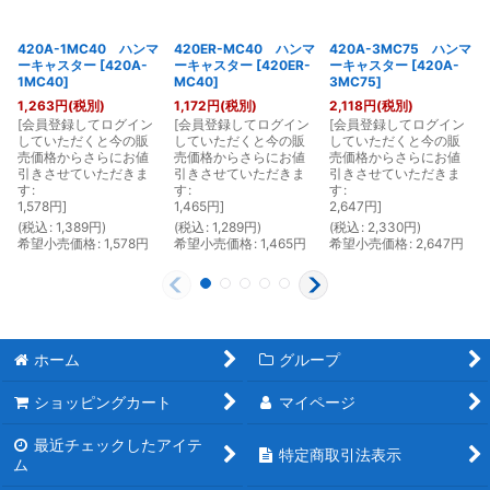
420A-1MC40 ハンマ
420ER-MC40 ハンマ
420A-3MC75 ハンマ
ーキャスター
[
420A-
ーキャスター
[
420ER-
ーキャスター
[
420A-
1MC40
]
MC40
]
3MC75
]
1,263
円
(税別)
1,172
円
(税別)
2,118
円
(税別)
[
会員登録してログイン
[
会員登録してログイン
[
会員登録してログイン
[
していただくと今の販
していただくと今の販
していただくと今の販
売価格からさらにお値
売価格からさらにお値
売価格からさらにお値
引きさせていただきま
引きさせていただきま
引きさせていただきま
す
:
す
:
す
:
1,578
円
]
1,465
円
]
2,647
円
]
(
税込
:
1,389
円
)
(
税込
:
1,289
円
)
(
税込
:
2,330
円
)
(
希望小売価格
:
1,578
円
希望小売価格
:
1,465
円
希望小売価格
:
2,647
円
ホーム
グループ
ショッピングカート
マイページ
最近チェックしたアイテ
特定商取引法表示
ム