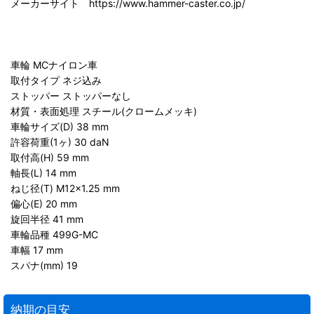
メーカーサイト https://www.hammer-caster.co.jp/
車輪 MCナイロン車
取付タイプ ネジ込み
ストッパー ストッパーなし
材質・表面処理 スチール(クロームメッキ)
車輪サイズ(D) 38 mm
許容荷重(1ヶ) 30 daN
取付高(H) 59 mm
軸長(L) 14 mm
ねじ径(T) M12×1.25 mm
偏心(E) 20 mm
旋回半径 41 mm
車輪品種 499G-MC
車幅 17 mm
スパナ(mm) 19
納期の目安