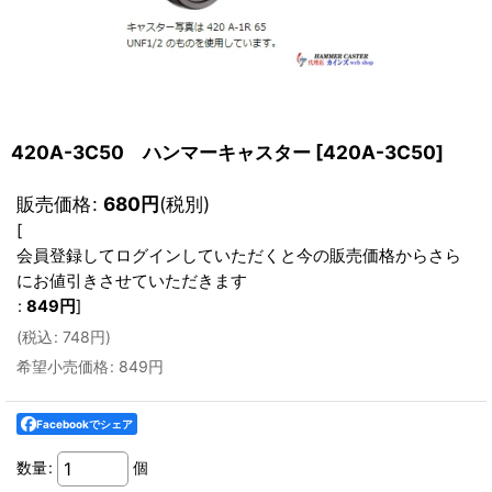
420A-3C50 ハンマーキャスター
[
420A-3C50
]
販売価格
:
680
円
(税別)
[
会員登録してログインしていただくと今の販売価格からさら
にお値引きさせていただきます
:
849
円
]
(
税込
:
748
円
)
希望小売価格
:
849
円
Facebookでシェア
数量
:
個