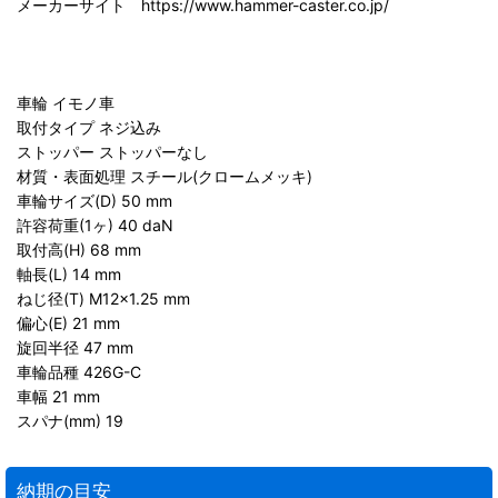
メーカーサイト https://www.hammer-caster.co.jp/
車輪 イモノ車
取付タイプ ネジ込み
ストッパー ストッパーなし
材質・表面処理 スチール(クロームメッキ)
車輪サイズ(D) 50 mm
許容荷重(1ヶ) 40 daN
取付高(H) 68 mm
軸長(L) 14 mm
ねじ径(T) M12×1.25 mm
偏心(E) 21 mm
旋回半径 47 mm
車輪品種 426G-C
車幅 21 mm
スパナ(mm) 19
納期の目安