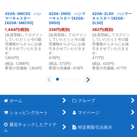
420A-3MC50 ハン
420A-2N50 ハンマ
420A-2L50 ハンマー
マーキャスター
ーキャスター
[
420A-
キャスター
[
420A-
[
420A-3MC50
]
2N50
]
2L50
]
1,444
円
(税別)
336
円
(税別)
382
円
(税別)
[
会員登録してログイン
[
会員登録してログイン
[
会員登録してログイン
[
していただくと今の販
していただくと今の販
していただくと今の販
売価格からさらにお値
売価格からさらにお値
売価格からさらにお値
引きさせていただきま
引きさせていただきま
引きさせていただきま
す
:
す
:
す
:
1,804
円
]
419
円
]
477
円
]
(
税込
:
1,588
円
)
(
税込
:
370
円
)
(
税込
:
420
円
)
(
希望小売価格
:
1,804
円
希望小売価格
:
419
円
希望小売価格
:
477
円
ホーム
グループ
ショッピングカート
マイページ
最近チェックしたアイテ
特定商取引法表示
ム