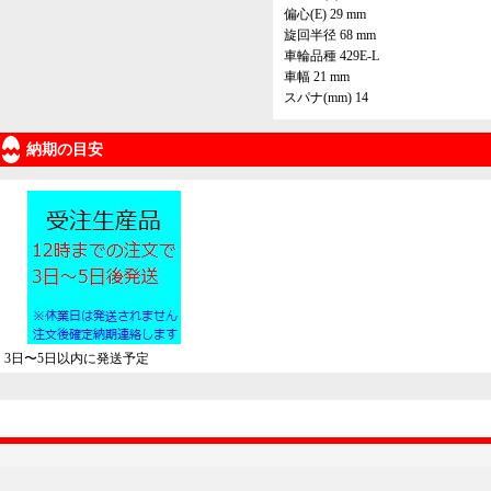
偏心(E) 29 mm
旋回半径 68 mm
車輪品種 429E-L
車幅 21 mm
スパナ(mm) 14
納期の目安
3日〜5日以内に発送予定