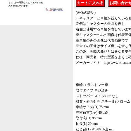
｜
(画像の説明)
※キャスターと車輪が並んでいる
左側はキャスターの金具を表し
右側は使用する車輪を表していま
※キャスターのみの画像は代表画
※車輪のみの画像は代表画像です
※全ての画像はサイズ違いを含む
この為、実際の商品とは異なる場
仕様・商品名・特に型番をよくご
メーカーサイト https://www.hammer-ca
車輪 エラストマー車
取付タイプ ネジ込み
ストッパー ストッパーなし
材質・表面処理 スチール(クローム
車輪サイズ(D) 75 mm
許容荷重(1ヶ) 40 daN
取付高(H) 95 mm
軸長(L) 20 mm
ねじ径(T) W3/8×16山 mm