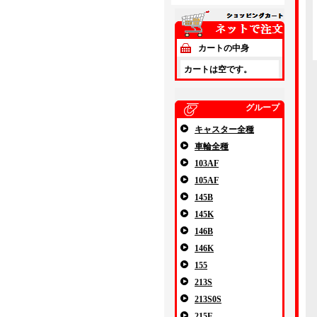
カートの中身
カートは空です。
グループ
キャスター全種
車輪全種
103AF
105AF
145B
145K
146B
146K
155
213S
213S0S
215E