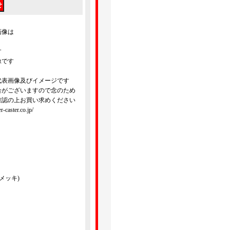
画像は
す
像です
代表画像及びイメージです
合がございますので念のため
確認の上お買い求めください
ster.co.jp/
メッキ)