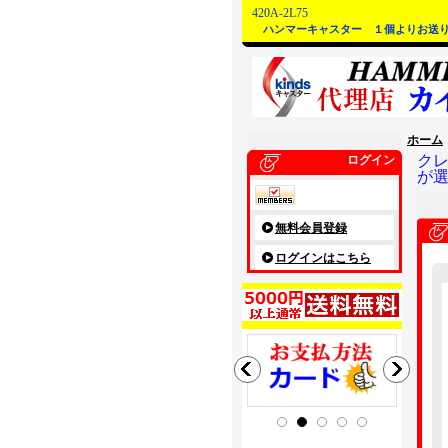
420A-2L75
ハンマーキャスター １個よりお送
ホーム
ク
ログイン
が
無料会員登録
ログインはこちら