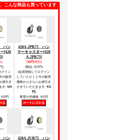
、こんな商品も買っています
75 ハン
420A-2PR75 ハン
ター
[420
マーキャスター
[420
5]
A-2PR75]
別)
748円
(税別)
円)
(税込
:
823円)
ログイン
[会員登録してログイン
今の販売
していただくと今の販売
お値引き
価格からさらにお値引き
ます
:
929
させていただきます
:
935
円
]
929円
希望小売価格
:
935円
75 ハン
420A-2UR75 ハン