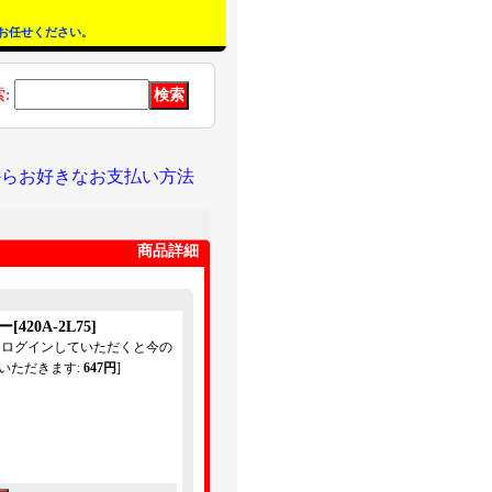
お任せください。
索
:
からお好きなお支払い方法
商品詳細
ター
[
420A-2L75
]
てログインしていただくと今の
いただきます
:
647円
]