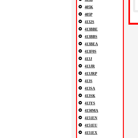
405K
405P
4132S
413BBE
413BBS
413BEA
413F0S
413J
413JR
413JRP
413S
413SA
413SK
413YS
4150MA
4151EN
4151EU
4151EX