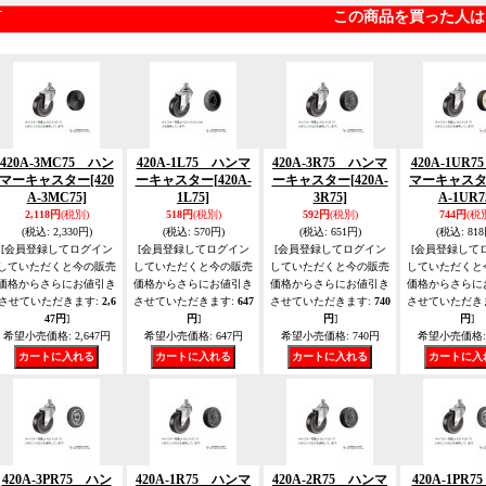
この商品を買った人は
420A-3MC75 ハン
420A-1L75 ハンマ
420A-3R75 ハンマ
420A-1UR
マーキャスター
[420
ーキャスター
[420A-
ーキャスター
[420A-
マーキャス
A-3MC75]
1L75]
3R75]
A-1UR7
2,118円
(税別)
518円
(税別)
592円
(税別)
744円
(税
(税込
:
2,330円)
(税込
:
570円)
(税込
:
651円)
(税込
:
818
[会員登録してログイン
[会員登録してログイン
[会員登録してログイン
[会員登録して
していただくと今の販売
していただくと今の販売
していただくと今の販売
していただくと
価格からさらにお値引き
価格からさらにお値引き
価格からさらにお値引き
価格からさらに
させていただきます
:
2,6
させていただきます
:
647
させていただきます
:
740
させていただき
47円
]
円
]
円
]
円
]
希望小売価格
:
2,647円
希望小売価格
:
647円
希望小売価格
:
740円
希望小売価格
:
420A-3PR75 ハン
420A-1R75 ハンマ
420A-2R75 ハンマ
420A-1PR