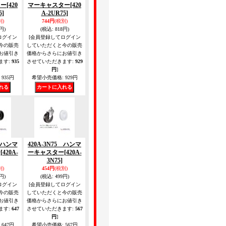
ター
[420
マーキャスター
[420
5]
A-2UR75]
別)
744円
(税別)
円)
(税込
:
818円)
ログイン
[会員登録してログイン
今の販売
していただくと今の販売
お値引き
価格からさらにお値引き
ます
:
935
させていただきます
:
929
円
]
935円
希望小売価格
:
929円
5 ハンマ
420A-3N75 ハンマ
ー
[420A-
ーキャスター
[420A-
3N75]
別)
454円
(税別)
円)
(税込
:
499円)
ログイン
[会員登録してログイン
今の販売
していただくと今の販売
お値引き
価格からさらにお値引き
ます
:
647
させていただきます
:
567
円
]
647円
希望小売価格
:
567円