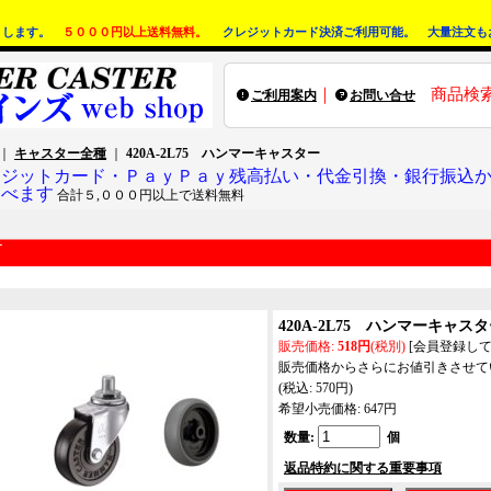
りします。
５０００円以上送料無料。
クレジットカード決済ご利用可能。 大量注文も
｜
商品検
ご利用案内
お問い合せ
｜
キャスター全種
｜
420A-2L75 ハンマーキャスター
レジットカード・ＰａｙＰａｙ残高払い・代金引換・銀行振込
選べます
合計５,０００円以上で送料無料
420A-2L75 ハンマーキャス
販売価格
:
518円
(税別)
[会員登録し
販売価格からさらにお値引きさせて
(税込
:
570円
)
希望小売価格
:
647円
数量
:
個
返品特約に関する重要事項