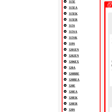
315E
315EA
315EK
315ER
315S
315SA
315SK
319S
3201EN
3202EN
3206EX
320A
320BBE
320BEA
320E
320EA
320EK
320ER
320S