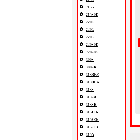
215G
215S0E
220E
220G
220S
220S0E
220S0S
300S
300SR
313BBE
313BEA
313S
313SA
313SK
3151EN
3152EN
3156EX
315A