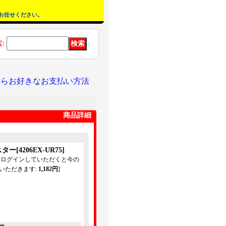
お任せください。
索
:
からお好きなお支払い方法
商品詳細
スター
[
4206EX-UR75
]
てログインしていただくと今の
いただきます
:
1,182円
]