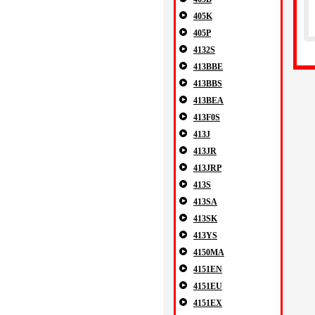
405K
405P
4132S
413BBE
413BBS
413BEA
413F0S
413J
413JR
413JRP
413S
413SA
413SK
413YS
4150MA
4151EN
4151EU
4151EX