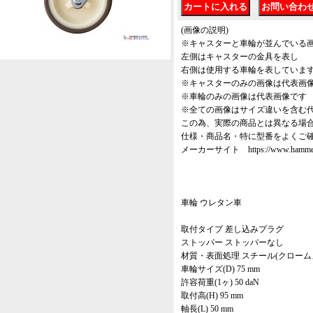
｜
(画像の説明)
※キャスターと車輪が並んでいる
左側はキャスターの金具を表し
右側は使用する車輪を表していま
※キャスターのみの画像は代表画
※車輪のみの画像は代表画像です
※全ての画像はサイズ違いを含む
この為、実際の商品とは異なる場
仕様・商品名・特に型番をよくご
メーカーサイト https://www.hammer-ca
車輪 ウレタン車
取付タイプ 差し込みプラグ
ストッパー ストッパーなし
材質・表面処理 スチール(クローム
車輪サイズ(D) 75 mm
許容荷重(1ヶ) 50 daN
取付高(H) 95 mm
軸長(L) 50 mm