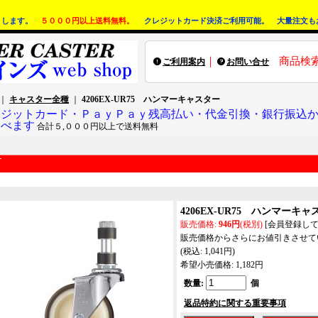
りします。
５０００円以上送料無料。
クレジットカード決済ご利用可能。 大量注文も
｜
商品検
ご利用案内
お問い合せ
｜
キャスター全種
｜
4206EX-UR75 ハンマーキャスター
レジットカード・ＰａｙＰａｙ残高払い・代金引換・銀行振込
選べます
合計５,０００円以上で送料無料
4206EX-UR75 ハンマーキャ
販売価格
:
946円
(税別)
[会員登録し
販売価格からさらにお値引きさせて
(税込
:
1,041円
)
希望小売価格
:
1,182円
数量
:
個
返品特約に関する重要事項