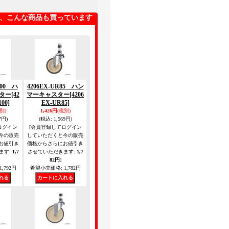
、こんな商品も買っています
100 ハ
4206EX-UR85 ハン
ター
[42
マーキャスター
[4206
00]
EX-UR85]
別)
1,426円
(税別)
7円)
(税込
:
1,569円)
ログイン
[会員登録してログイン
今の販売
していただくと今の販売
お値引き
価格からさらにお値引き
ます
:
1,7
させていただきます
:
1,7
82円
]
1,792円
希望小売価格
:
1,782円