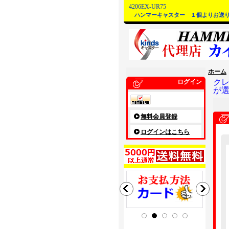
4206EX-UR75
ハンマーキャスター １個よりお送
ホーム
ク
ログイン
が
無料会員登録
ログインはこちら