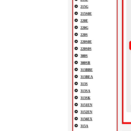
215G
215S0E
220E
220G
220S
220S0E
220S0S
300S
300SR
313BBE
313BEA
313S
313SA
313SK
3151EN
3152EN
3156EX
315A