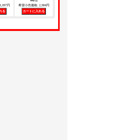
84円
]
1,097円
希望小売価格
:
2,984円