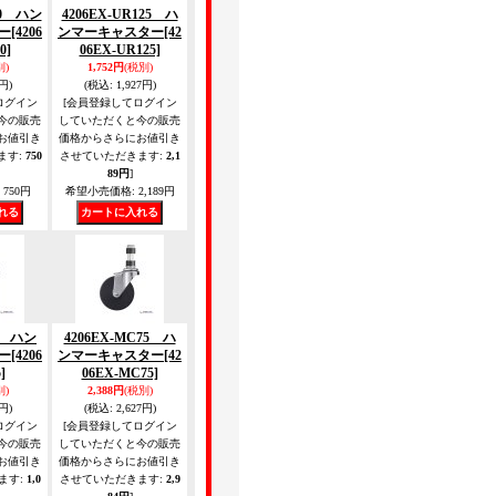
40 ハン
4206EX-UR125 ハ
ー
[4206
ンマーキャスター
[42
0]
06EX-UR125]
別)
1,752円
(税別)
円)
(税込
:
1,927円)
ログイン
[会員登録してログイン
今の販売
していただくと今の販売
お値引き
価格からさらにお値引き
ます
:
750
させていただきます
:
2,1
89円
]
750円
希望小売価格
:
2,189円
75 ハン
4206EX-MC75 ハ
ー
[4206
ンマーキャスター
[42
]
06EX-MC75]
別)
2,388円
(税別)
円)
(税込
:
2,627円)
ログイン
[会員登録してログイン
今の販売
していただくと今の販売
お値引き
価格からさらにお値引き
ます
:
1,0
させていただきます
:
2,9