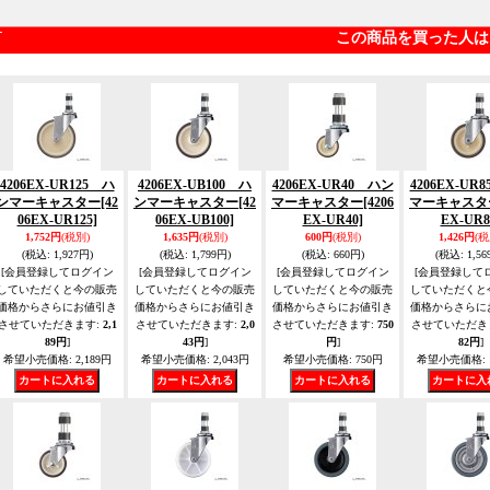
この商品を買った人は
4206EX-UR125 ハ
4206EX-UB100 ハ
4206EX-UR40 ハン
4206EX-UR
ンマーキャスター
[42
ンマーキャスター
[42
マーキャスター
[4206
マーキャスタ
06EX-UR125]
06EX-UB100]
EX-UR40]
EX-UR8
1,752円
(税別)
1,635円
(税別)
600円
(税別)
1,426円
(税
(税込
:
1,927円)
(税込
:
1,799円)
(税込
:
660円)
(税込
:
1,56
[会員登録してログイン
[会員登録してログイン
[会員登録してログイン
[会員登録して
していただくと今の販売
していただくと今の販売
していただくと今の販売
していただくと
価格からさらにお値引き
価格からさらにお値引き
価格からさらにお値引き
価格からさらに
させていただきます
:
2,1
させていただきます
:
2,0
させていただきます
:
750
させていただき
89円
]
43円
]
円
]
82円
]
希望小売価格
:
2,189円
希望小売価格
:
2,043円
希望小売価格
:
750円
希望小売価格
: