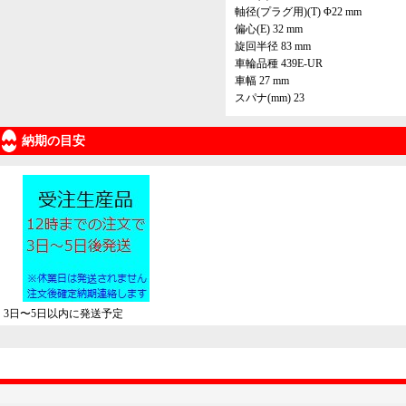
軸径(プラグ用)(T) Φ22 mm
偏心(E) 32 mm
旋回半径 83 mm
車輪品種 439E-UR
車幅 27 mm
スパナ(mm) 23
納期の目安
3日〜5日以内に発送予定