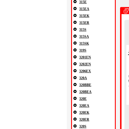
315E
315EA
315EK
315ER
315S
315SA
315SK
319S
3201EN
3202EN
3206EX
320A
320BBE
320BEA
320E
320EA
320EK
320ER
320S