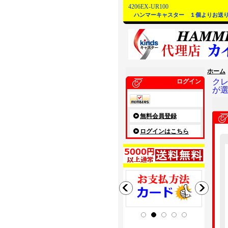
4206EX-UR100
ハンマーキャスター １個よりお送
ホーム
ク
ログイン
が
無料会員登録
ログインはこちら