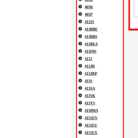
405K
405P
4132S
413BBE
413BBS
413BEA
413F0S
413J
413JR
413JRP
413S
413SA
413SK
413YS
4150MA
4151EN
4151EU
4151EX