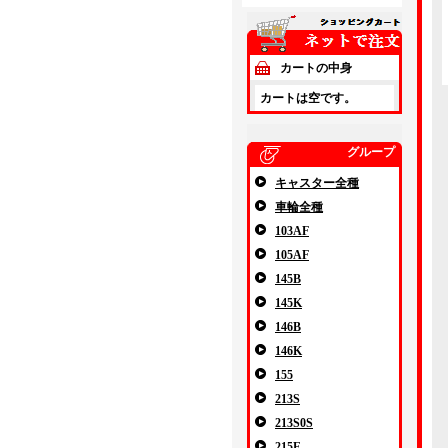
カートの中身
カートは空です。
グループ
キャスター全種
車輪全種
103AF
105AF
145B
145K
146B
146K
155
213S
213S0S
215E