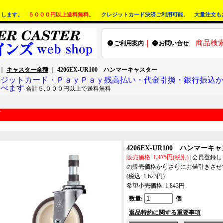
りします。
５０００円以上送料無料。
クレジットカード決済ご利用可能。 大量注文も
｜
商品検
ご利用案内
お問い合せ
｜
キャスター全種
｜
4206EX-UR100 ハンマーキャスター
レジットカード・ＰａｙＰａｙ残高払い・代金引換・銀行振込
選べます
合計５,０００円以上で送料無料
4206EX-UR100 ハンマーキ
販売価格
:
1,475円
(税別)
[会員登録
の販売価格からさらにお値引きさせ
(税込
:
1,623円
)
希望小売価格
:
1,843円
数量
:
個
返品特約に関する重要事項