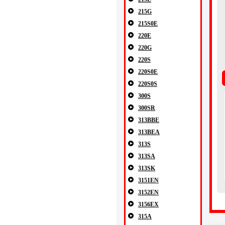
215G
215S0E
220E
220G
220S
220S0E
220S0S
300S
300SR
313BBE
313BEA
313S
313SA
313SK
3151EN
3152EN
3156EX
315A