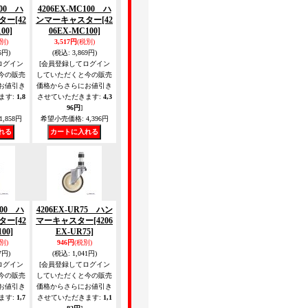
100 ハ
4206EX-MC100 ハ
ター
[42
ンマーキャスター
[42
00]
06EX-MC100]
別)
3,517円
(税別)
6円)
(税込
:
3,869円)
ログイン
[会員登録してログイン
今の販売
していただくと今の販売
お値引き
価格からさらにお値引き
ます
:
1,8
させていただきます
:
4,3
96円
]
1,858円
希望小売価格
:
4,396円
100 ハ
4206EX-UR75 ハン
ター
[42
マーキャスター
[4206
00]
EX-UR75]
別)
946円
(税別)
7円)
(税込
:
1,041円)
ログイン
[会員登録してログイン
今の販売
していただくと今の販売
お値引き
価格からさらにお値引き
ます
:
1,7
させていただきます
:
1,1