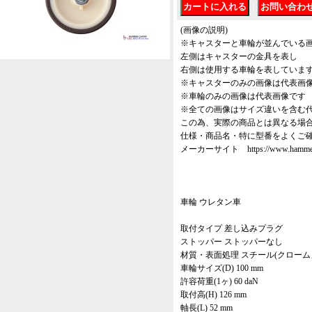
｜
(画像の説明)
※キャスターと車輪が並んでいる
左側はキャスターの金具を表し
右側は使用する車輪を表していま
※キャスターのみの画像は代表画
※車輪のみの画像は代表画像です
※全ての画像はサイズ違いを含む
この為、実際の商品とは異なる場
仕様・商品名・特に型番をよくご
メーカーサイト https://www.hammer-ca
車輪 ウレタン車
取付タイプ 差し込みプラグ
ストッパー ストッパーなし
材質・表面処理 スチール(クローム
車輪サイズ(D) 100 mm
許容荷重(1ヶ) 60 daN
取付高(H) 126 mm
軸長(L) 52 mm