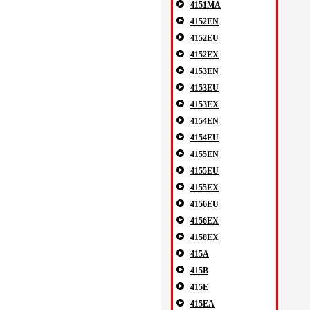
4151MA
4152EN
4152EU
4152EX
4153EN
4153EU
4153EX
4154EN
4154EU
4155EN
4155EU
4155EX
4156EU
4156EX
4158EX
415A
415B
415E
415EA