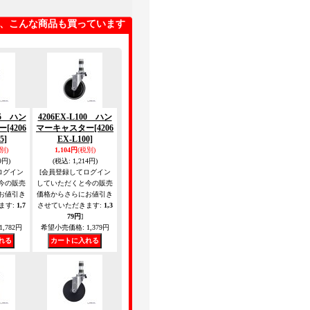
、こんな商品も買っています
85 ハン
4206EX-L100 ハン
ー
[4206
マーキャスター
[4206
5]
EX-L100]
別)
1,104円
(税別)
9円)
(税込
:
1,214円)
ログイン
[会員登録してログイン
今の販売
していただくと今の販売
お値引き
価格からさらにお値引き
ます
:
1,7
させていただきます
:
1,3
79円
]
1,782円
希望小売価格
:
1,379円