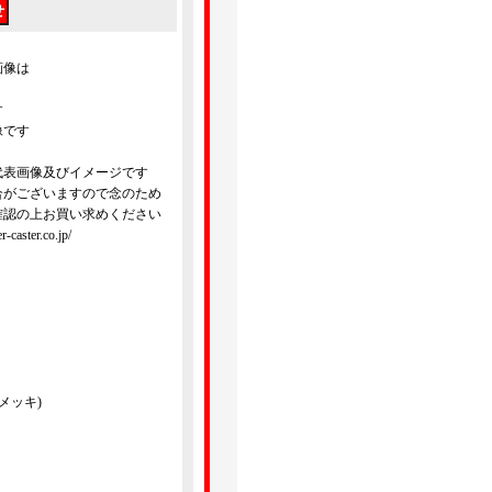
画像は
す
像です
代表画像及びイメージです
合がございますので念のため
確認の上お買い求めください
ster.co.jp/
メッキ)