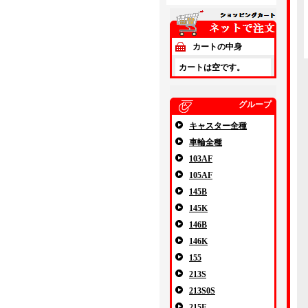
カートの中身
カートは空です。
グループ
キャスター全種
車輪全種
103AF
105AF
145B
145K
146B
146K
155
213S
213S0S
215E