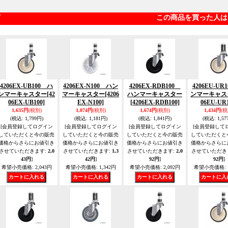
この商品を買った人は
4206EX-UB100 ハ
4206EX-N100 ハン
4206EX-RDB100
4206EU-UR
ンマーキャスター
[42
マーキャスター
[4206
ハンマーキャスター
ンマーキャス
06EX-UB100]
EX-N100]
[4206EX-RDB100]
06EU-UR1
1,635円
(税別)
1,074円
(税別)
1,674円
(税別)
1,434円
(税
(税込
:
1,799円)
(税込
:
1,181円)
(税込
:
1,841円)
(税込
:
1,57
[会員登録してログイン
[会員登録してログイン
[会員登録してログイン
[会員登録して
していただくと今の販売
していただくと今の販売
していただくと今の販売
していただくと
価格からさらにお値引き
価格からさらにお値引き
価格からさらにお値引き
価格からさらに
させていただきます
:
2,0
させていただきます
:
1,3
させていただきます
:
2,0
させていただき
43円
]
42円
]
92円
]
92円
]
希望小売価格
:
2,043円
希望小売価格
:
1,342円
希望小売価格
:
2,092円
希望小売価格
: