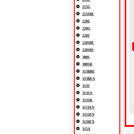
215G
215S0E
220E
220G
220S
220S0E
220S0S
300S
300SR
313BBE
313BEA
313S
313SA
313SK
3151EN
3152EN
3156EX
315A