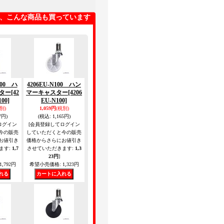
、こんな商品も買っています
100 ハ
4206EU-N100 ハン
ター
[42
マーキャスター
[4206
00]
EU-N100]
別)
1,059円
(税別)
7円)
(税込
:
1,165円)
ログイン
[会員登録してログイン
今の販売
していただくと今の販売
お値引き
価格からさらにお値引き
ます
:
1,7
させていただきます
:
1,3
23円
]
1,792円
希望小売価格
:
1,323円