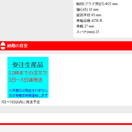
軸径(プラグ用)(T) Φ22 mm
偏心(E) 32 mm
旋回半径 83 mm
車輪品種 425E-R
車幅 27 mm
スパナ(mm) 23
納期の目安
3日〜5日以内に発送予定