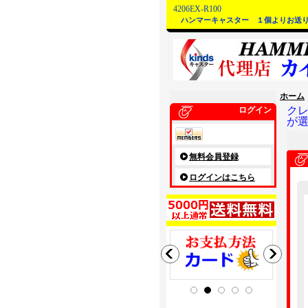
4206EX-R100
ハンマーキャスター １個よりお送
ホーム
ク
ログイン
が
無料会員登録
ログインはこちら