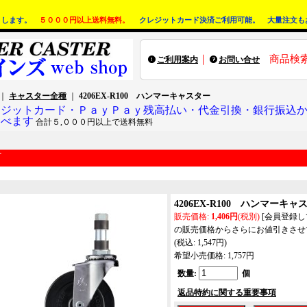
りします。
５０００円以上送料無料。
クレジットカード決済ご利用可能。 大量注文も
｜
商品検
ご利用案内
お問い合せ
｜
キャスター全種
｜
4206EX-R100 ハンマーキャスター
レジットカード・ＰａｙＰａｙ残高払い・代金引換・銀行振込
選べます
合計５,０００円以上で送料無料
4206EX-R100 ハンマーキャ
販売価格
:
1,406円
(税別)
[会員登録
の販売価格からさらにお値引きさせ
(税込
:
1,547円
)
希望小売価格
:
1,757円
数量
:
個
返品特約に関する重要事項