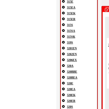
315E
315EA
315EK
315ER
315S
315SA
315SK
319S
3201EN
3202EN
3206EX
320A
320BBE
320BEA
320E
320EA
320EK
320ER
320S