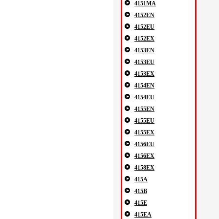
4151MA
4152EN
4152EU
4152EX
4153EN
4153EU
4153EX
4154EN
4154EU
4155EN
4155EU
4155EX
4156EU
4156EX
4158EX
415A
415B
415E
415EA