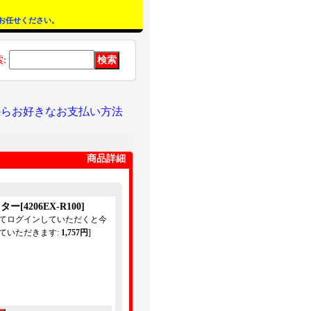
お任せください。
索
:
からお好きなお支払い方法
商品詳細
スター
[
4206EX-R100
]
してログインしていただくと今
ていただきます
:
1,757円
]