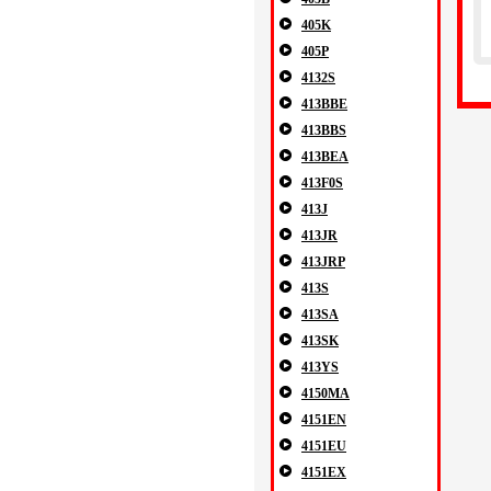
405K
405P
4132S
413BBE
413BBS
413BEA
413F0S
413J
413JR
413JRP
413S
413SA
413SK
413YS
4150MA
4151EN
4151EU
4151EX