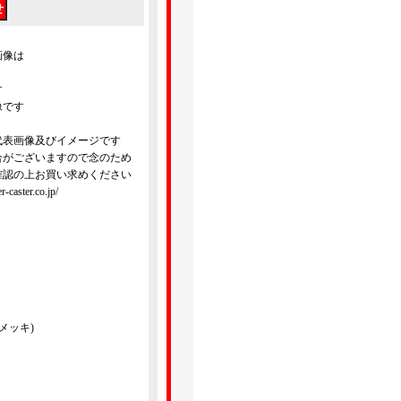
画像は
す
像です
代表画像及びイメージです
合がございますので念のため
確認の上お買い求めください
ster.co.jp/
メッキ)