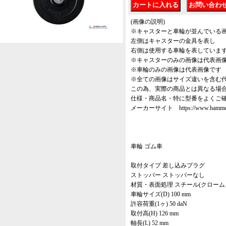
｜
(画像の説明)
※キャスターと車輪が並んでいる
左側はキャスターの金具を表し
右側は使用する車輪を表していま
※キャスターのみの画像は代表画
※車輪のみの画像は代表画像です
※全ての画像はサイズ違いを含む
この為、実際の商品とは異なる場
仕様・商品名・特に型番をよくご
メーカーサイト https://www.hammer-ca
車輪 ゴム車
取付タイプ 差し込みプラグ
ストッパー ストッパーなし
材質・表面処理 スチール(クローム
車輪サイズ(D) 100 mm
許容荷重(1ヶ) 50 daN
取付高(H) 126 mm
軸長(L) 52 mm