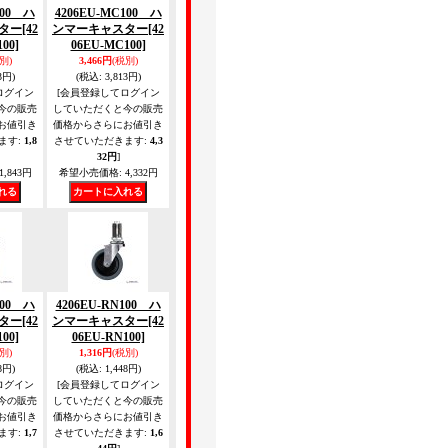
100 ハ
4206EU-MC100 ハ
ター
[42
ンマーキャスター
[42
00]
06EU-MC100]
別)
3,466円
(税別)
3円)
(税込
:
3,813円)
ログイン
[会員登録してログイン
今の販売
していただくと今の販売
お値引き
価格からさらにお値引き
ます
:
1,8
させていただきます
:
4,3
32円
]
1,843円
希望小売価格
:
4,332円
100 ハ
4206EU-RN100 ハ
ター
[42
ンマーキャスター
[42
00]
06EU-RN100]
別)
1,316円
(税別)
8円)
(税込
:
1,448円)
ログイン
[会員登録してログイン
今の販売
していただくと今の販売
お値引き
価格からさらにお値引き
ます
:
1,7
させていただきます
:
1,6