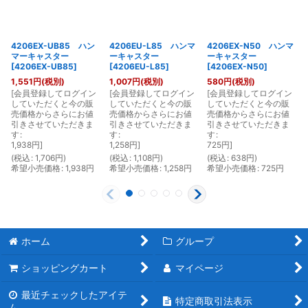
4206EX-UB85 ハン
4206EU-L85 ハンマ
4206EX-N50 ハンマ
マーキャスター
ーキャスター
ーキャスター
[
4206EX-UB85
]
[
4206EU-L85
]
[
4206EX-N50
]
1,551
円
(税別)
1,007
円
(税別)
580
円
(税別)
[
会員登録してログイン
[
会員登録してログイン
[
会員登録してログイン
[
していただくと今の販
していただくと今の販
していただくと今の販
売価格からさらにお値
売価格からさらにお値
売価格からさらにお値
引きさせていただきま
引きさせていただきま
引きさせていただきま
す
:
す
:
す
:
1,938
円
]
1,258
円
]
725
円
]
(
税込
:
1,706
円
)
(
税込
:
1,108
円
)
(
税込
:
638
円
)
(
希望小売価格
:
1,938
円
希望小売価格
:
1,258
円
希望小売価格
:
725
円
ホーム
グループ
ショッピングカート
マイページ
最近チェックしたアイテ
特定商取引法表示
ム