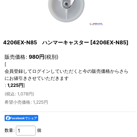
4206EX-N85 ハンマーキャスター
[
4206EX-N85
]
販売価格
:
980
円
(税別)
[
会員登録してログインしていただくと今の販売価格からさら
にお値引きさせていただきます
:
1,225
円
]
(
税込
:
1,078
円
)
希望小売価格
:
1,225
円
Facebookでシェア
数量
:
個