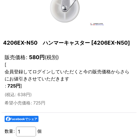
4206EX-N50 ハンマーキャスター
[
4206EX-N50
]
販売価格
:
580
円
(税別)
[
会員登録してログインしていただくと今の販売価格からさら
にお値引きさせていただきます
:
725
円
]
(
税込
:
638
円
)
希望小売価格
:
725
円
Facebookでシェア
数量
:
個