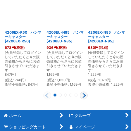
4206EX-R50 ハンマ
4206EU-N85 ハンマ
4206EX-N85 ハンマ
ーキャスター
ーキャスター
ーキャスター
[
4206EX-R50
]
[
4206EU-N85
]
[
4206EX-N85
]
678
円
(税別)
936
円
(税別)
980
円
(税別)
[
会員登録してログイン
[
会員登録してログイン
[
会員登録してログイン
[
していただくと今の販
していただくと今の販
していただくと今の販
売価格からさらにお値
売価格からさらにお値
売価格からさらにお値
引きさせていただきま
引きさせていただきま
引きさせていただきま
す
:
す
:
す
:
847
円
]
1,169
円
]
1,225
円
]
(
税込
:
746
円
)
(
税込
:
1,030
円
)
(
税込
:
1,078
円
)
(
希望小売価格
:
847
円
希望小売価格
:
1,169
円
希望小売価格
:
1,225
円
ホーム
グループ
ショッピングカート
マイページ