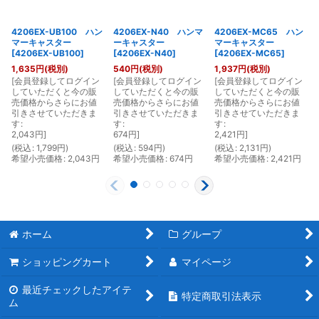
4206EX-UB100 ハン
4206EX-N40 ハンマ
4206EX-MC65 ハン
マーキャスター
ーキャスター
マーキャスター
[
4206EX-UB100
]
[
4206EX-N40
]
[
4206EX-MC65
]
1,635
円
(税別)
540
円
(税別)
1,937
円
(税別)
[
会員登録してログイン
[
会員登録してログイン
[
会員登録してログイン
[
していただくと今の販
していただくと今の販
していただくと今の販
売価格からさらにお値
売価格からさらにお値
売価格からさらにお値
引きさせていただきま
引きさせていただきま
引きさせていただきま
す
:
す
:
す
:
2,043
円
]
674
円
]
2,421
円
]
(
税込
:
1,799
円
)
(
税込
:
594
円
)
(
税込
:
2,131
円
)
(
希望小売価格
:
2,043
円
希望小売価格
:
674
円
希望小売価格
:
2,421
円
ホーム
グループ
ショッピングカート
マイページ
最近チェックしたアイテ
特定商取引法表示
ム