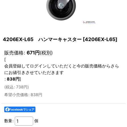
4206EX-L65 ハンマーキャスター
[
4206EX-L65
]
販売価格
:
671
円
(税別)
[
会員登録してログインしていただくと今の販売価格からさら
にお値引きさせていただきます
:
838
円
]
(
税込
:
738
円
)
希望小売価格
:
838
円
Facebookでシェア
数量
:
個