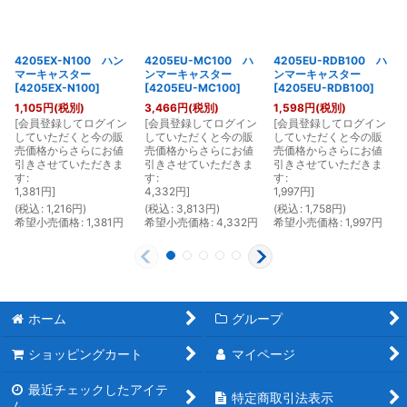
4205EX-N100 ハン
4205EU-MC100 ハ
4205EU-RDB100 ハ
マーキャスター
ンマーキャスター
ンマーキャスター
[
4205EX-N100
]
[
4205EU-MC100
]
[
4205EU-RDB100
]
1,105
円
(税別)
3,466
円
(税別)
1,598
円
(税別)
[
会員登録してログイン
[
会員登録してログイン
[
会員登録してログイン
[
していただくと今の販
していただくと今の販
していただくと今の販
売価格からさらにお値
売価格からさらにお値
売価格からさらにお値
引きさせていただきま
引きさせていただきま
引きさせていただきま
す
:
す
:
す
:
1,381
円
]
4,332
円
]
1,997
円
]
(
税込
:
1,216
円
)
(
税込
:
3,813
円
)
(
税込
:
1,758
円
)
(
希望小売価格
:
1,381
円
希望小売価格
:
4,332
円
希望小売価格
:
1,997
円
ホーム
グループ
ショッピングカート
マイページ
最近チェックしたアイテ
特定商取引法表示
ム