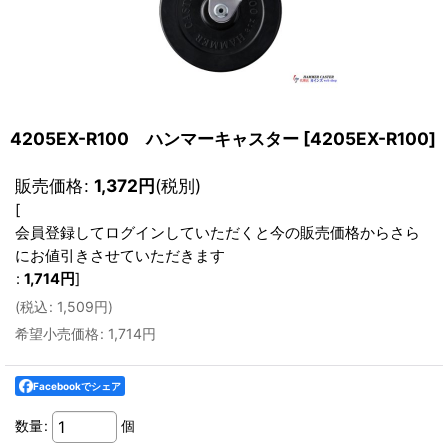
4205EX-R100 ハンマーキャスター
[
4205EX-R100
]
販売価格
:
1,372
円
(税別)
[
会員登録してログインしていただくと今の販売価格からさら
にお値引きさせていただきます
:
1,714
円
]
(
税込
:
1,509
円
)
希望小売価格
:
1,714
円
Facebookでシェア
数量
:
個