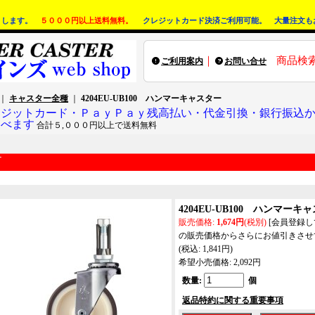
りします。
５０００円以上送料無料。
クレジットカード決済ご利用可能。 大量注文も
｜
商品検
ご利用案内
お問い合せ
｜
キャスター全種
｜
4204EU-UB100 ハンマーキャスター
レジットカード・ＰａｙＰａｙ残高払い・代金引換・銀行振込
選べます
合計５,０００円以上で送料無料
4204EU-UB100 ハンマーキ
販売価格
:
1,674円
(税別)
[会員登録
の販売価格からさらにお値引きさせ
(税込
:
1,841円
)
希望小売価格
:
2,092円
数量
:
個
返品特約に関する重要事項