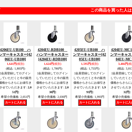
この商品を買った人は
4206EU-UB100 ハ
4204EU-RDB100
4205EU-UB100 ハ
4204EU-MC
ンマーキャスター
[42
ハンマーキャスター
ンマーキャスター
[42
ンマーキャス
06EU-UB100]
[4204EU-RDB100]
05EU-UB100]
04EU-MC1
1,641円
(税別)
1,624円
(税別)
1,595円
(税別)
3,466円
(税
(税込
:
1,805円)
(税込
:
1,786円)
(税込
:
1,755円)
(税込
:
3,81
[会員登録してログイン
[会員登録してログイン
[会員登録してログイン
[会員登録して
していただくと今の販売
していただくと今の販売
していただくと今の販売
していただくと
価格からさらにお値引き
価格からさらにお値引き
価格からさらにお値引き
価格からさらに
させていただきます
:
2,0
させていただきます
:
2,0
させていただきます
:
1,9
させていただき
51円
]
30円
]
93円
]
32円
]
希望小売価格
:
2,051円
希望小売価格
:
2,030円
希望小売価格
:
1,993円
希望小売価格
: