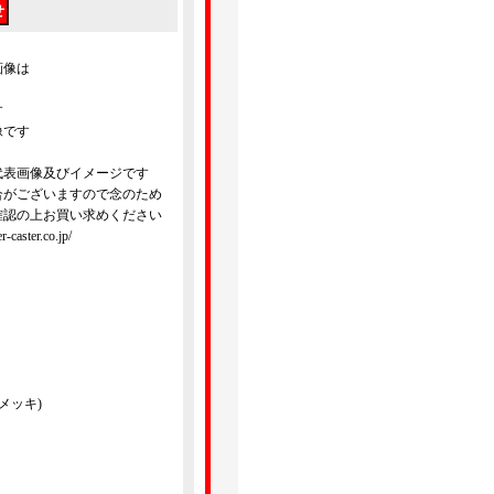
画像は
す
像です
代表画像及びイメージです
合がございますので念のため
確認の上お買い求めください
ster.co.jp/
メッキ)