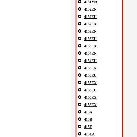
4151MA
4152EN
4152EU
4152EX
4153EN
4153EU
4153EX
4154EN
4154EU
4155EN
4155EU
4155EX
4156EU
4156EX
4158EX
415A
415B
415E
415EA