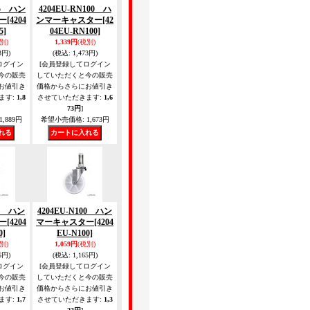
85 ハン
4204EU-RN100 ハ
ー
[4204
ンマーキャスター
[42
5]
04EU-RN100]
別)
1,339円
(税別)
3円)
(税込
:
1,473円)
ログイン
[会員登録してログイン
今の販売
していただくと今の販売
お値引き
価格からさらにお値引き
ます
:
1,8
させていただきます
:
1,6
73円
]
1,889円
希望小売価格
:
1,673円
00 ハン
4204EU-N100 ハン
ー
[4204
マーキャスター
[4204
0]
EU-N100]
別)
1,059円
(税別)
6円)
(税込
:
1,165円)
ログイン
[会員登録してログイン
今の販売
していただくと今の販売
お値引き
価格からさらにお値引き
ます
:
1,7
させていただきます
:
1,3