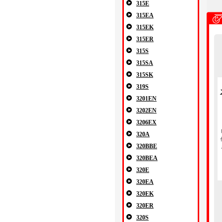
315E
315EA
315EK
315ER
315S
315SA
315SK
319S
3201EN
3202EN
3206EX
320A
320BBE
320BEA
320E
320EA
320EK
320ER
320S