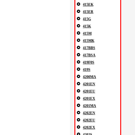
415EK
415ER
415G
415K
415M
415MK
417BBS
417BSA
419F0S
419S
4200MA
4201EN
4201EU
4201EX
4201MA
4202EN
4202EU
4202EX
4202S