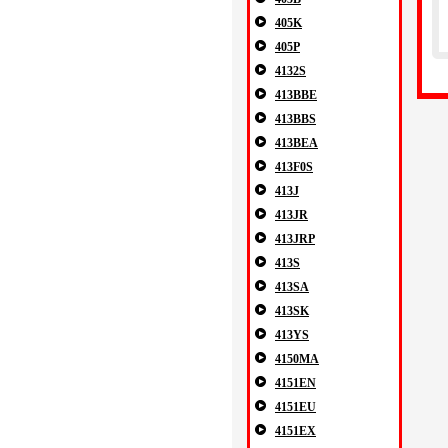
405K
405P
4132S
413BBE
413BBS
413BEA
413F0S
413J
413JR
413JRP
413S
413SA
413SK
413YS
4150MA
4151EN
4151EU
4151EX