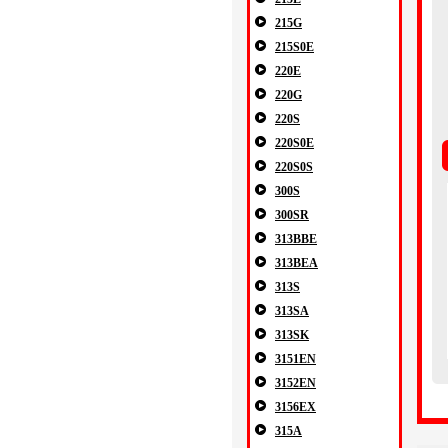
215G
215S0E
220E
220G
220S
220S0E
220S0S
300S
300SR
313BBE
313BEA
313S
313SA
313SK
3151EN
3152EN
3156EX
315A