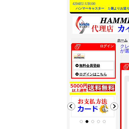
4204EU-UB100
ハンマーキャスター １個よりお送
ホーム
ク
ログイン
が
無料会員登録
ログインはこちら