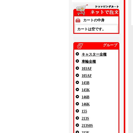
カートの中身
カートは空です。
グループ
キャスター全種
車輪全種
103AF
105AF
145B
145K
146B
146K
155
213S
213S0S
215E