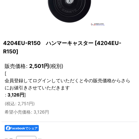
4204EU-R150 ハンマーキャスター
[
4204EU-
R150
]
販売価格
:
2,501
円
(税別)
[
会員登録してログインしていただくと今の販売価格からさら
にお値引きさせていただきます
:
3,126
円
]
(
税込
:
2,751
円
)
希望小売価格
:
3,126
円
Facebookでシェア