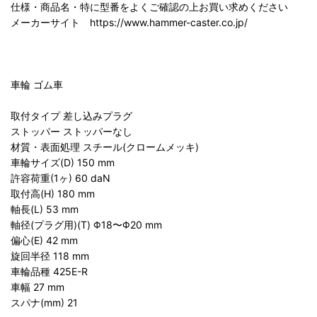
仕様・商品名・特に型番をよくご確認の上お買い求めください
メーカーサイト https://www.hammer-caster.co.jp/
車輪 ゴム車
取付タイプ 差し込みプラグ
ストッパー ストッパーなし
材質・表面処理 スチール(クロームメッキ)
車輪サイズ(D) 150 mm
許容荷重(1ヶ) 60 daN
取付高(H) 180 mm
軸長(L) 53 mm
軸径(プラグ用)(T) Φ18〜Φ20 mm
偏心(E) 42 mm
旋回半径 118 mm
車輪品種 425E-R
車幅 27 mm
スパナ(mm) 21