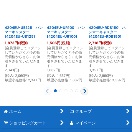
4204EU-UB125 ハン
4204EU-UR100 ハン
4204EU-RDB150 ハ
マーキャスター
マーキャスター
ンマーキャスター
[
4204EU-UB125
]
[
4204EU-UR100
]
[
4204EU-RDB150
]
1,873
円
(税別)
1,506
円
(税別)
2,718
円
(税別)
[
会員登録してログイン
[
会員登録してログイン
[
会員登録してログイン
[
していただくと今の販
していただくと今の販
していただくと今の販
売価格からさらにお値
売価格からさらにお値
売価格からさらにお値
引きさせていただきま
引きさせていただきま
引きさせていただきま
す
:
す
:
す
:
2,341
円
]
1,882
円
]
3,397
円
]
(
税込
:
2,060
円
)
(
税込
:
1,657
円
)
(
税込
:
2,990
円
)
(
希望小売価格
:
2,341
円
希望小売価格
:
1,882
円
希望小売価格
:
3,397
円
ホーム
グループ
ショッピングカート
マイページ