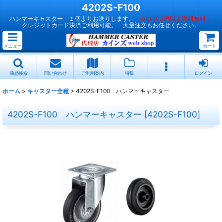
4202S-F100
ハンマーキャスター １個よりお送りします。
５０００円以上送料無料 。
クレジットカード決済ご利用可能。 大量注文もお任せください。
メニュー
カート
商品検索
問い合わせ
ご利用案内
特集
ログイン
ホーム
>
キャスター全種
>
4202S-F100 ハンマーキャスター
4202S-F100 ハンマーキャスター
[
4202S-F100
]