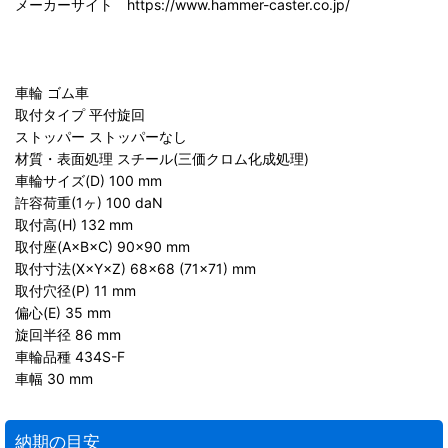
メーカーサイト https://www.hammer-caster.co.jp/
車輪 ゴム車
取付タイプ 平付旋回
ストッパー ストッパーなし
材質・表面処理 スチール(三価クロム化成処理)
車輪サイズ(D) 100 mm
許容荷重(1ヶ) 100 daN
取付高(H) 132 mm
取付座(A×B×C) 90×90 mm
取付寸法(X×Y×Z) 68×68 (71×71) mm
取付穴径(P) 11 mm
偏心(E) 35 mm
旋回半径 86 mm
車輪品種 434S-F
車幅 30 mm
納期の目安