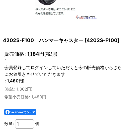
4202S-F100 ハンマーキャスター
[
4202S-F100
]
販売価格
:
1,184
円
(税別)
[
会員登録してログインしていただくと今の販売価格からさら
にお値引きさせていただきます
:
1,480
円
]
(
税込
:
1,302
円
)
希望小売価格
:
1,480
円
Facebookでシェア
数量
:
個