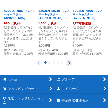
4202EN-N85 ハンマ
4202EN-MC40 ハン
4202EN-N100 ハン
ーキャスター
マーキャスター
マーキャスター
[
4202EN-N85
]
[
4202EN-MC40
]
[
4202EN-N100
]
980
円
(税別)
1,604
円
(税別)
1,125
円
(税別)
[
会員登録してログイン
[
会員登録してログイン
[
会員登録してログイン
[
していただくと今の販
していただくと今の販
していただくと今の販
売価格からさらにお値
売価格からさらにお値
売価格からさらにお値
引きさせていただきま
引きさせていただきま
引きさせていただきま
す
:
す
:
す
:
1,225
円
]
2,004
円
]
1,406
円
]
(
税込
:
1,078
円
)
(
税込
:
1,764
円
)
(
税込
:
1,238
円
)
(
希望小売価格
:
1,225
円
希望小売価格
:
2,004
円
希望小売価格
:
1,406
円
ホーム
グループ
ショッピングカート
マイページ
最近チェックしたアイテ
特定商取引法表示
ム