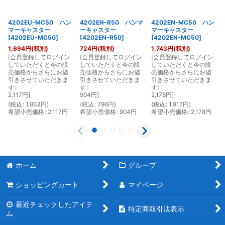
4202EU-MC50 ハン
4202EN-R50 ハンマ
4202EN-MC50 ハン
マーキャスター
ーキャスター
マーキャスター
[
4202EU-MC50
]
[
4202EN-R50
]
[
4202EN-MC50
]
1,694
円
(税別)
724
円
(税別)
1,743
円
(税別)
[
会員登録してログイン
[
会員登録してログイン
[
会員登録してログイン
[
していただくと今の販
していただくと今の販
していただくと今の販
売価格からさらにお値
売価格からさらにお値
売価格からさらにお値
引きさせていただきま
引きさせていただきま
引きさせていただきま
す
:
す
:
す
:
2,117
円
]
904
円
]
2,178
円
]
(
税込
:
1,863
円
)
(
税込
:
796
円
)
(
税込
:
1,917
円
)
(
希望小売価格
:
2,117
円
希望小売価格
:
904
円
希望小売価格
:
2,178
円
ホーム
グループ
ショッピングカート
マイページ
最近チェックしたアイテ
特定商取引法表示
ム