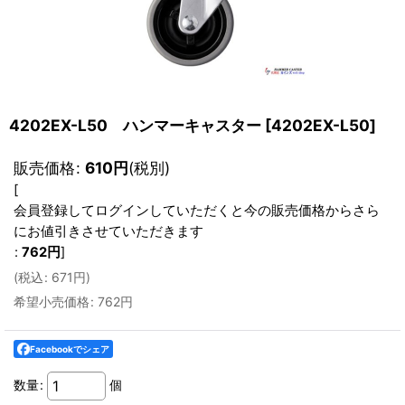
4202EX-L50 ハンマーキャスター
[
4202EX-L50
]
販売価格
:
610
円
(税別)
[
会員登録してログインしていただくと今の販売価格からさら
にお値引きさせていただきます
:
762
円
]
(
税込
:
671
円
)
希望小売価格
:
762
円
Facebookでシェア
数量
:
個