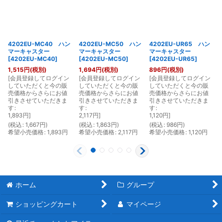
4202EU-MC40 ハン
4202EU-MC50 ハン
4202EU-UR65 ハン
マーキャスター
マーキャスター
マーキャスター
[
4202EU-MC40
]
[
4202EU-MC50
]
[
4202EU-UR65
]
1,515
円
(税別)
1,694
円
(税別)
896
円
(税別)
[
会員登録してログイン
[
会員登録してログイン
[
会員登録してログイン
[
していただくと今の販
していただくと今の販
していただくと今の販
売価格からさらにお値
売価格からさらにお値
売価格からさらにお値
引きさせていただきま
引きさせていただきま
引きさせていただきま
す
:
す
:
す
:
1,893
円
]
2,117
円
]
1,120
円
]
(
税込
:
1,667
円
)
(
税込
:
1,863
円
)
(
税込
:
986
円
)
(
希望小売価格
:
1,893
円
希望小売価格
:
2,117
円
希望小売価格
:
1,120
円
ホーム
グループ
ショッピングカート
マイページ