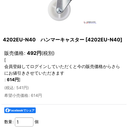
4202EU-N40 ハンマーキャスター
[
4202EU-N40
]
販売価格
:
492
円
(税別)
[
会員登録してログインしていただくと今の販売価格からさら
にお値引きさせていただきます
:
614
円
]
(
税込
:
541
円
)
希望小売価格
:
614
円
Facebookでシェア
数量
:
個