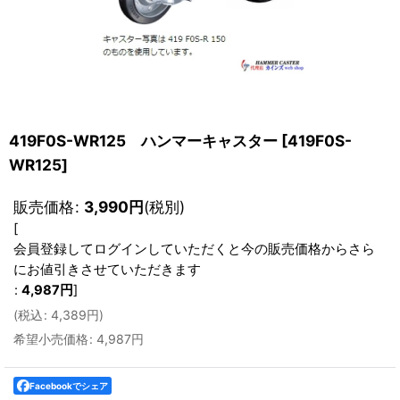
419F0S-WR125 ハンマーキャスター
[
419F0S-
WR125
]
販売価格
:
3,990
円
(税別)
[
会員登録してログインしていただくと今の販売価格からさら
にお値引きさせていただきます
:
4,987
円
]
(
税込
:
4,389
円
)
希望小売価格
:
4,987
円
Facebookでシェア