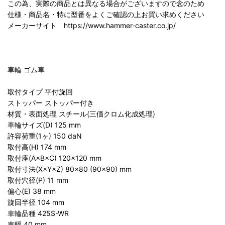
この為、実際の商品とは異なる場合がございますので念のため
仕様・商品名・特に型番をよくご確認の上お買い求めください
メーカーサイト https://www.hammer-caster.co.jp/
車輪 ゴム車
取付タイプ 平付旋回
ストッパー ストッパー付き
材質・表面処理 スチール(三価クロム化成処理)
車輪サイズ(D) 125 mm
許容荷重(1ヶ) 150 daN
取付高(H) 174 mm
取付座(A×B×C) 120×120 mm
取付寸法(X×Y×Z) 80×80 (90×90) mm
取付穴径(P) 11 mm
偏心(E) 38 mm
旋回半径 104 mm
車輪品種 425S-WR
車幅 40 mm