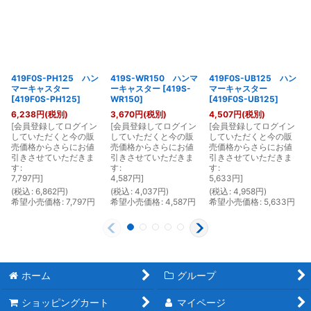
419F0S-PH125 ハン
419S-WR150 ハンマ
419F0S-UB125 ハン
マーキャスター
ーキャスター
[
419S-
マーキャスター
[
419F0S-PH125
]
WR150
]
[
419F0S-UB125
]
6,238
円
(税別)
3,670
円
(税別)
4,507
円
(税別)
[
会員登録してログイン
[
会員登録してログイン
[
会員登録してログイン
[
していただくと今の販
していただくと今の販
していただくと今の販
売価格からさらにお値
売価格からさらにお値
売価格からさらにお値
引きさせていただきま
引きさせていただきま
引きさせていただきま
す
:
す
:
す
:
7,797
円
]
4,587
円
]
5,633
円
]
(
税込
:
6,862
円
)
(
税込
:
4,037
円
)
(
税込
:
4,958
円
)
(
希望小売価格
:
7,797
円
希望小売価格
:
4,587
円
希望小売価格
:
5,633
円
ホーム
グループ
ショッピングカート
マイページ