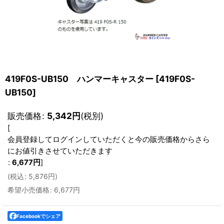
419F0S-UB150 ハンマーキャスター
[
419F0S-
UB150
]
販売価格
:
5,342
円
(税別)
[
会員登録してログインしていただくと今の販売価格からさら
にお値引きさせていただきます
:
6,677
円
]
(
税込
:
5,876
円
)
希望小売価格
:
6,677
円
Facebookでシェア