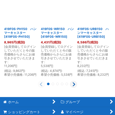
419F0S-PH150 ハン
419F0S-WR150 ハン
419F0S-URB150 ハ
マーキャスター
マーキャスター
ンマーキャスター
[
419F0S-PH150
]
[
419F0S-WR150
]
[
419F0S-URB150
]
8,965
円
(税別)
4,431
円
(税別)
6,586
円
(税別)
[
会員登録してログイン
[
会員登録してログイン
[
会員登録してログイン
[
していただくと今の販
していただくと今の販
していただくと今の販
売価格からさらにお値
売価格からさらにお値
売価格からさらにお値
引きさせていただきま
引きさせていただきま
引きさせていただきま
す
:
す
:
す
:
11,206
円
]
5,538
円
]
8,232
円
]
(
税込
:
9,862
円
)
(
税込
:
4,874
円
)
(
税込
:
7,245
円
)
(
希望小売価格
:
11,206
円
希望小売価格
:
5,538
円
希望小売価格
:
8,232
円
ホーム
グループ
ショッピングカート
マイページ