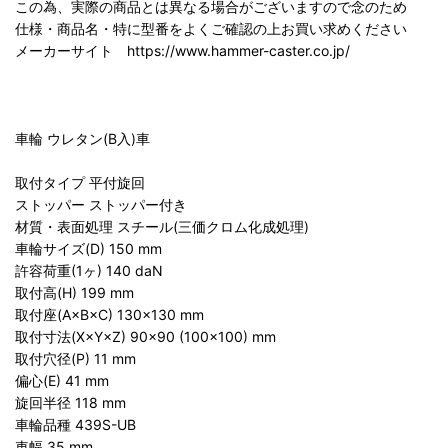
この為、実際の商品とは異なる場合がございますので念のため
仕様・商品名・特に型番をよくご確認の上お買い求めください
メーカーサイト https://www.hammer-caster.co.jp/
車輪 ウレタン(B入)車
取付タイプ 平付旋回
ストッパー ストッパー付き
材質・表面処理 スチール(三価クロム化成処理)
車輪サイズ(D) 150 mm
許容荷重(1ヶ) 140 daN
取付高(H) 199 mm
取付座(A×B×C) 130×130 mm
取付寸法(X×Y×Z) 90×90 (100×100) mm
取付穴径(P) 11 mm
偏心(E) 41 mm
旋回半径 118 mm
車輪品種 439S-UB
車幅 35 mm