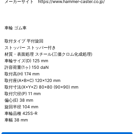
メーカーサイト https://www.hammer-caster.co.jp/
車輪 ゴム車
取付タイプ 平付旋回
ストッパー ストッパー付き
材質・表面処理 スチール(三価クロム化成処理)
車輪サイズ(D) 125 mm
許容荷重(1ヶ) 150 daN
取付高(H) 174 mm
取付座(A×B×C) 120×120 mm
取付寸法(X×Y×Z) 80×80 (90×90) mm
取付穴径(P) 11 mm
偏心(E) 38 mm
旋回半径 104 mm
車輪品種 425S-R
車幅 38 mm