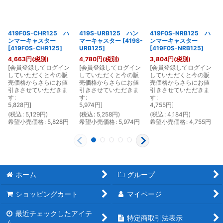
419F0S-CHR125 ハ
419S-URB125 ハン
419F0S-NRB125 ハ
ンマーキャスター
マーキャスター
[
419S-
ンマーキャスター
[
419F0S-CHR125
]
URB125
]
[
419F0S-NRB125
]
4,663
円
(税別)
4,780
円
(税別)
3,804
円
(税別)
[
会員登録してログイン
[
会員登録してログイン
[
会員登録してログイン
[
していただくと今の販
していただくと今の販
していただくと今の販
売価格からさらにお値
売価格からさらにお値
売価格からさらにお値
引きさせていただきま
引きさせていただきま
引きさせていただきま
す
:
す
:
す
:
5,828
円
]
5,974
円
]
4,755
円
]
(
税込
:
5,129
円
)
(
税込
:
5,258
円
)
(
税込
:
4,184
円
)
(
希望小売価格
:
5,828
円
希望小売価格
:
5,974
円
希望小売価格
:
4,755
円
ホーム
グループ
ショッピングカート
マイページ
最近チェックしたアイテ
特定商取引法表示
ム