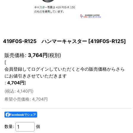
419F0S-R125 ハンマーキャスター
[
419F0S-R125
]
販売価格
:
3,764
円
(税別)
[
会員登録してログインしていただくと今の販売価格からさら
にお値引きさせていただきます
:
4,704
円
]
(
税込
:
4,140
円
)
希望小売価格
:
4,704
円
Facebookでシェア
数量
:
個