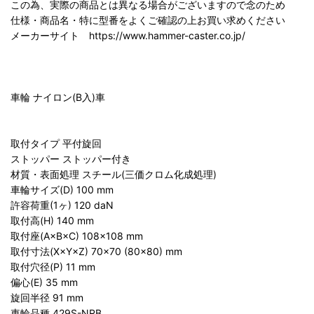
この為、実際の商品とは異なる場合がございますので念のため
仕様・商品名・特に型番をよくご確認の上お買い求めください
メーカーサイト https://www.hammer-caster.co.jp/
車輪 ナイロン(B入)車
取付タイプ 平付旋回
ストッパー ストッパー付き
材質・表面処理 スチール(三価クロム化成処理)
車輪サイズ(D) 100 mm
許容荷重(1ヶ) 120 daN
取付高(H) 140 mm
取付座(A×B×C) 108×108 mm
取付寸法(X×Y×Z) 70×70 (80×80) mm
取付穴径(P) 11 mm
偏心(E) 35 mm
旋回半径 91 mm
車輪品種 429S-NRB