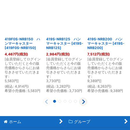
419F0S-NRB150 ハ
419S-NRB125 ハン
419S-NRB200 ハン
ンマーキャスター
マーキャスター
[
419S-
マーキャスター
[
419S-
[
419F0S-NRB150
]
NRB125
]
NRB200
]
4,467
円
(税別)
2,984
円
(税別)
7,512
円
(税別)
[
会員登録してログイン
[
会員登録してログイン
[
会員登録してログイン
[
していただくと今の販
していただくと今の販
していただくと今の販
売価格からさらにお値
売価格からさらにお値
売価格からさらにお値
引きさせていただきま
引きさせていただきま
引きさせていただきま
す
:
す
:
す
:
5,583
円
]
3,730
円
]
9,389
円
]
(
税込
:
4,914
円
)
(
税込
:
3,282
円
)
(
税込
:
8,263
円
)
(
希望小売価格
:
5,583
円
希望小売価格
:
3,730
円
希望小売価格
:
9,389
円
ホーム
グループ