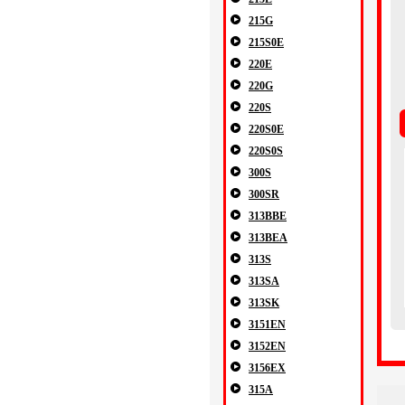
215G
215S0E
220E
220G
220S
220S0E
220S0S
300S
300SR
313BBE
313BEA
313S
313SA
313SK
3151EN
3152EN
3156EX
315A