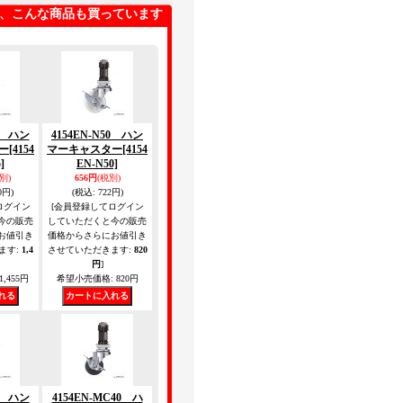
、こんな商品も買っています
85 ハン
4154EN-N50 ハン
ー
[4154
マーキャスター
[4154
]
EN-N50]
別)
656円
(税別)
0円)
(税込
:
722円)
ログイン
[会員登録してログイン
今の販売
していただくと今の販売
お値引き
価格からさらにお値引き
ます
:
1,4
させていただきます
:
820
円
]
1,455円
希望小売価格
:
820円
75 ハン
4154EN-MC40 ハ