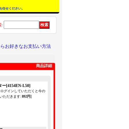
お任せください。
索
:
からお好きなお支払い方法
商品詳細
ター
[
4154EN-L50
]
てログインしていただくと今の
いただきます
:
892円
]