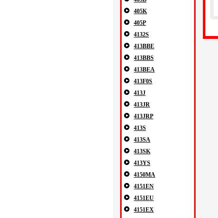
405K
405P
4132S
413BBE
413BBS
413BEA
413F0S
413J
413JR
413JRP
413S
413SA
413SK
413YS
4150MA
4151EN
4151EU
4151EX