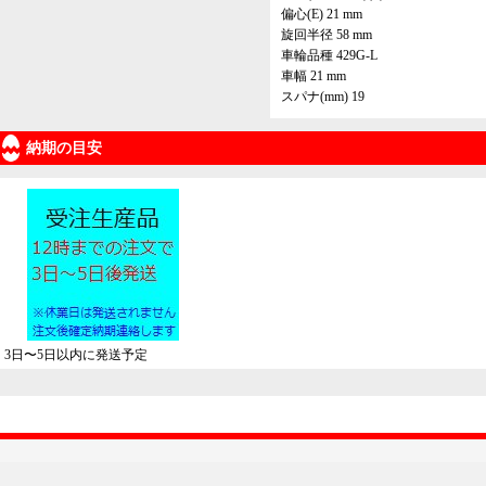
偏心(E) 21 mm
旋回半径 58 mm
車輪品種 429G-L
車幅 21 mm
スパナ(mm) 19
納期の目安
3日〜5日以内に発送予定