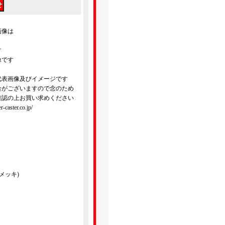
画像は
す
像です
代表画像及びイメージです
合がございますので念のため
確認の上お買い求めください
ster.co.jp/
メッキ)