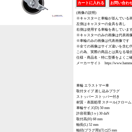
｜
(画像の説明)
※キャスターと車輪が並んでいる
左側はキャスターの金具を表し
右側は使用する車輪を表していま
※キャスターのみの画像は代表画
※車輪のみの画像は代表画像です
※全ての画像はサイズ違いを含む
この為、実際の商品とは異なる場
仕様・商品名・特に型番をよくご
メーカーサイト https://www.hammer-ca
車輪 エラストマー車
取付タイプ 差し込みプラグ
ストッパー ストッパー付き
材質・表面処理 スチール(クローム
車輪サイズ(D) 50 mm
許容荷重(1ヶ) 30 daN
取付高(H) 68 mm
軸長(L) 52 mm
軸径(プラグ用)(T) □25 mm