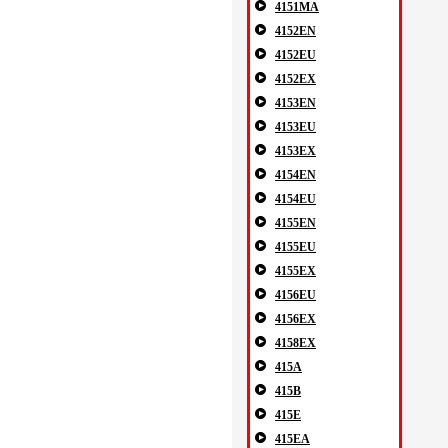
4151MA
4152EN
4152EU
4152EX
4153EN
4153EU
4153EX
4154EN
4154EU
4155EN
4155EU
4155EX
4156EU
4156EX
4158EX
415A
415B
415E
415EA