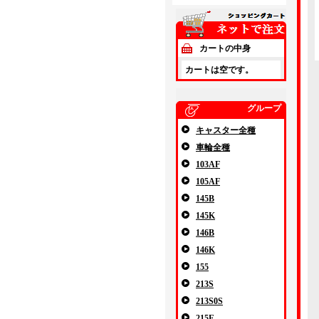
カートの中身
カートは空です。
グループ
キャスター全種
車輪全種
103AF
105AF
145B
145K
146B
146K
155
213S
213S0S
215E