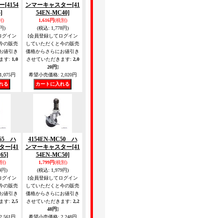
ー
[4154
ンマーキャスター
[41
]
54EN-MC40]
別)
1,616円
(税別)
円)
(税込
:
1,778円)
ログイン
[会員登録してログイン
今の販売
していただくと今の販売
お値引き
価格からさらにお値引き
ます
:
1,0
させていただきます
:
2,0
20円
]
1,075円
希望小売価格
:
2,020円
C65 ハ
4154EN-MC50 ハ
ター
[41
ンマーキャスター
[41
65]
54EN-MC50]
別)
1,799円
(税別)
4円)
(税込
:
1,979円)
ログイン
[会員登録してログイン
今の販売
していただくと今の販売
お値引き
価格からさらにお値引き
ます
:
2,5
させていただきます
:
2,2
48円
]
2,561円
希望小売価格
:
2,248円