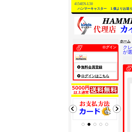
4154EN-L50
ハンマーキャスター １個よりお送
ホーム
ク
ログイン
が
無料会員登録
ログインはこちら