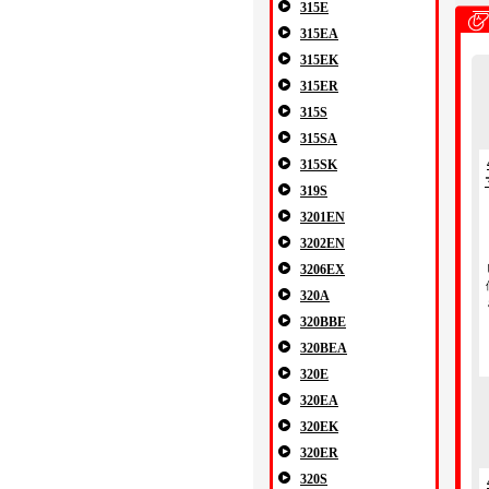
315E
315EA
315EK
315ER
315S
315SA
315SK
319S
3201EN
3202EN
3206EX
320A
320BBE
320BEA
320E
320EA
320EK
320ER
320S