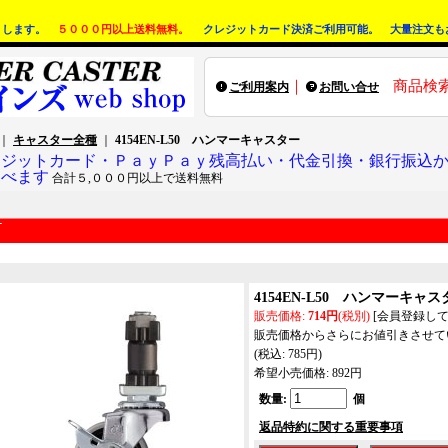
りします。
５０００円以上送料無料。
クレジットカード決済ご利用可能。 大量注文も
｜
商品検
ご利用案内
お問い合せ
｜
キャスター全種
｜
4154EN-L50 ハンマーキャスター
レジットカード・ＰａｙＰａｙ残高払い・代金引換・銀行振込
選べます
合計５,０００円以上で送料無料
4154EN-L50 ハンマーキャス
販売価格
:
714円
(税別)
[会員登録し
販売価格からさらにお値引きさせて
(税込
:
785円
)
希望小売価格
:
892円
数量
:
個
返品特約に関する重要事項