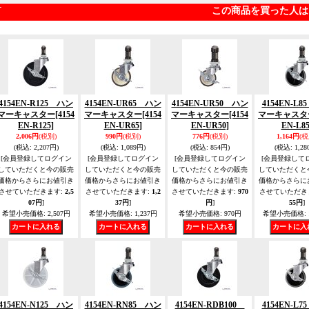
この商品を買った人は
4154EN-R125 ハン
4154EN-UR65 ハン
4154EN-UR50 ハン
4154EN-L
マーキャスター
[4154
マーキャスター
[4154
マーキャスター
[4154
マーキャスタ
EN-R125]
EN-UR65]
EN-UR50]
EN-L85
2,006円
(税別)
990円
(税別)
776円
(税別)
1,164円
(税
(税込
:
2,207円)
(税込
:
1,089円)
(税込
:
854円)
(税込
:
1,28
[会員登録してログイン
[会員登録してログイン
[会員登録してログイン
[会員登録して
していただくと今の販売
していただくと今の販売
していただくと今の販売
していただくと
価格からさらにお値引き
価格からさらにお値引き
価格からさらにお値引き
価格からさらに
させていただきます
:
2,5
させていただきます
:
1,2
させていただきます
:
970
させていただき
07円
]
37円
]
円
]
55円
]
希望小売価格
:
2,507円
希望小売価格
:
1,237円
希望小売価格
:
970円
希望小売価格
:
4154EN-N125 ハン
4154EN-RN85 ハン
4154EN-RDB100
4154EN-L