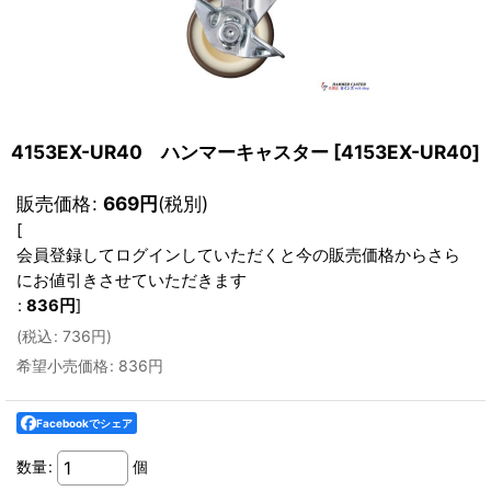
4153EX-UR40 ハンマーキャスター
[
4153EX-UR40
]
販売価格
:
669
円
(税別)
[
会員登録してログインしていただくと今の販売価格からさら
にお値引きさせていただきます
:
836
円
]
(
税込
:
736
円
)
希望小売価格
:
836
円
Facebookでシェア
数量
:
個