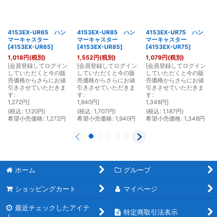
4153EX-UR65 ハン
4153EX-UR85 ハン
4153EX-UR75 ハン
マーキャスター
マーキャスター
マーキャスター
[
4153EX-UR65
]
[
4153EX-UR85
]
[
4153EX-UR75
]
1,018
円
(税別)
1,552
円
(税別)
1,079
円
(税別)
[
会員登録してログイン
[
会員登録してログイン
[
会員登録してログイン
[
していただくと今の販
していただくと今の販
していただくと今の販
売価格からさらにお値
売価格からさらにお値
売価格からさらにお値
引きさせていただきま
引きさせていただきま
引きさせていただきま
す
:
す
:
す
:
1,272
円
]
1,940
円
]
1,348
円
]
(
税込
:
1,120
円
)
(
税込
:
1,707
円
)
(
税込
:
1,187
円
)
(
希望小売価格
:
1,272
円
希望小売価格
:
1,940
円
希望小売価格
:
1,348
円
ホーム
グループ
ショッピングカート
マイページ
最近チェックしたアイテ
特定商取引法表示
ム