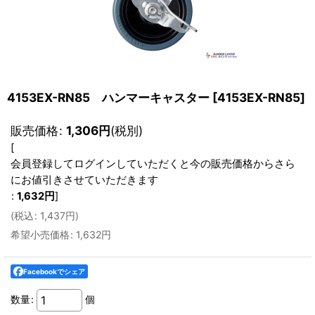
4153EX-RN85 ハンマーキャスター
[
4153EX-RN85
]
販売価格
:
1,306
円
(税別)
[
会員登録してログインしていただくと今の販売価格からさら
にお値引きさせていただきます
:
1,632
円
]
(
税込
:
1,437
円
)
希望小売価格
:
1,632
円
Facebookでシェア
数量
:
個