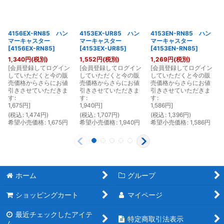
4156EX-RN85 ハン
4153EX-UR85 ハン
4153EN-RN85 ハン
マーキャスター
マーキャスター
マーキャスター
[
4156EX-RN85
]
[
4153EX-UR85
]
[
4153EN-RN85
]
1,340
円
(税別)
1,552
円
(税別)
1,269
円
(税別)
[
会員登録してログイン
[
会員登録してログイン
[
会員登録してログイン
[
していただくと今の販
していただくと今の販
していただくと今の販
売価格からさらにお値
売価格からさらにお値
売価格からさらにお値
引きさせていただきま
引きさせていただきま
引きさせていただきま
す
:
す
:
す
:
1,675
円
]
1,940
円
]
1,586
円
]
(
税込
:
1,474
円
)
(
税込
:
1,707
円
)
(
税込
:
1,396
円
)
(
希望小売価格
:
1,675
円
希望小売価格
:
1,940
円
希望小売価格
:
1,586
円
ホーム
グループ
ショッピングカート
マイページ
最近チェックしたアイテ
特定商取引法表示
ム