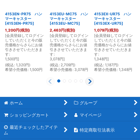
4153EN-PR75 ハン
4153EU-MC75 ハン
4153EX-UR75 ハン
マーキャスター
マーキャスター
マーキャスター
[
4153EN-PR75
]
[
4153EU-MC75
]
[
4153EX-UR75
]
1,200
円
(税別)
2,463
円
(税別)
1,079
円
(税別)
[
会員登録してログイン
[
会員登録してログイン
[
会員登録してログイン
[
していただくと今の販
していただくと今の販
していただくと今の販
売価格からさらにお値
売価格からさらにお値
売価格からさらにお値
引きさせていただきま
引きさせていただきま
引きさせていただきま
す
:
す
:
す
:
1,500
円
]
3,078
円
]
1,348
円
]
(
税込
:
1,320
円
)
(
税込
:
2,709
円
)
(
税込
:
1,187
円
)
(
希望小売価格
:
1,500
円
希望小売価格
:
3,078
円
希望小売価格
:
1,348
円
ホーム
グループ
ショッピングカート
マイページ
最近チェックしたアイテ
特定商取引法表示
ム