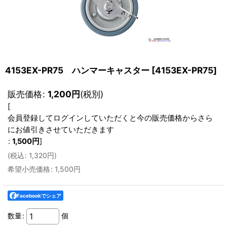
4153EX-PR75 ハンマーキャスター
[
4153EX-PR75
]
販売価格
:
1,200
円
(税別)
[
会員登録してログインしていただくと今の販売価格からさら
にお値引きさせていただきます
:
1,500
円
]
(
税込
:
1,320
円
)
希望小売価格
:
1,500
円
Facebookでシェア
数量
:
個