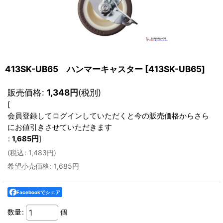
413SK-UB65 ハンマーキャスター
[
413SK-UB65
]
販売価格
:
1,348
円
(税別)
[
会員登録してログインしていただくと今の販売価格からさら
にお値引きさせていただきます
:
1,685
円
]
(
税込
:
1,483
円
)
希望小売価格
:
1,685
円
Facebookでシェア
数量
:
個