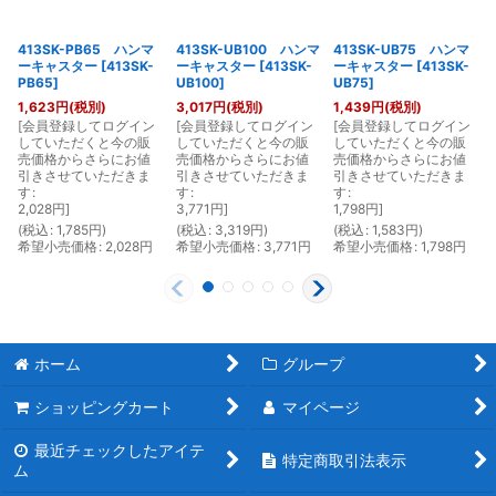
413SK-PB65 ハンマ
413SK-UB100 ハンマ
413SK-UB75 ハンマ
ーキャスター
[
413SK-
ーキャスター
[
413SK-
ーキャスター
[
413SK-
PB65
]
UB100
]
UB75
]
1,623
円
(税別)
3,017
円
(税別)
1,439
円
(税別)
[
会員登録してログイン
[
会員登録してログイン
[
会員登録してログイン
[
していただくと今の販
していただくと今の販
していただくと今の販
売価格からさらにお値
売価格からさらにお値
売価格からさらにお値
引きさせていただきま
引きさせていただきま
引きさせていただきま
す
:
す
:
す
:
2,028
円
]
3,771
円
]
1,798
円
]
(
税込
:
1,785
円
)
(
税込
:
3,319
円
)
(
税込
:
1,583
円
)
(
希望小売価格
:
2,028
円
希望小売価格
:
3,771
円
希望小売価格
:
1,798
円
ホーム
グループ
ショッピングカート
マイページ
最近チェックしたアイテ
特定商取引法表示
ム