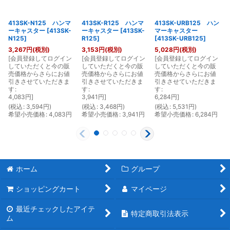
413SK-N125 ハンマ
413SK-R125 ハンマ
413SK-URB125 ハン
ーキャスター
[
413SK-
ーキャスター
[
413SK-
マーキャスター
N125
]
R125
]
[
413SK-URB125
]
3,267
円
(税別)
3,153
円
(税別)
5,028
円
(税別)
[
会員登録してログイン
[
会員登録してログイン
[
会員登録してログイン
[
していただくと今の販
していただくと今の販
していただくと今の販
売価格からさらにお値
売価格からさらにお値
売価格からさらにお値
引きさせていただきま
引きさせていただきま
引きさせていただきま
す
:
す
:
す
:
4,083
円
]
3,941
円
]
6,284
円
]
(
税込
:
3,594
円
)
(
税込
:
3,468
円
)
(
税込
:
5,531
円
)
(
希望小売価格
:
4,083
円
希望小売価格
:
3,941
円
希望小売価格
:
6,284
円
ホーム
グループ
ショッピングカート
マイページ
最近チェックしたアイテ
特定商取引法表示
ム