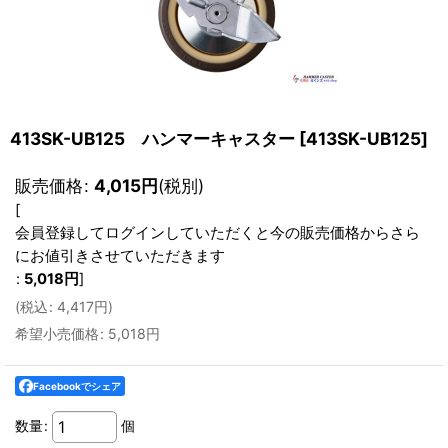
413SK-UB125 ハンマーキャスター
[
413SK-UB125
]
販売価格
:
4,015
円
(税別)
[
会員登録してログインしていただくと今の販売価格からさら
にお値引きさせていただきます
:
5,018
円
]
(
税込
:
4,417
円
)
希望小売価格
:
5,018
円
Facebookでシェア
数量
:
個