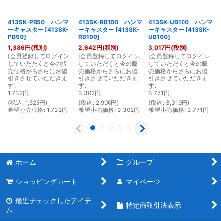
413SK-PB50 ハンマ
413SK-RB100 ハンマ
413SK-UB100 ハンマ
ーキャスター
[
413SK-
ーキャスター
[
413SK-
ーキャスター
[
413SK-
PB50
]
RB100
]
UB100
]
1,386
円
(税別)
2,642
円
(税別)
3,017
円
(税別)
[
会員登録してログイン
[
会員登録してログイン
[
会員登録してログイン
[
していただくと今の販
していただくと今の販
していただくと今の販
売価格からさらにお値
売価格からさらにお値
売価格からさらにお値
引きさせていただきま
引きさせていただきま
引きさせていただきま
す
:
す
:
す
:
1,732
円
]
3,302
円
]
3,771
円
]
(
税込
:
1,525
円
)
(
税込
:
2,906
円
)
(
税込
:
3,319
円
)
(
希望小売価格
:
1,732
円
希望小売価格
:
3,302
円
希望小売価格
:
3,771
円
ホーム
グループ
ショッピングカート
マイページ
最近チェックしたアイテ
特定商取引法表示
ム