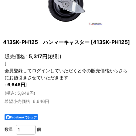
413SK-PH125 ハンマーキャスター
[
413SK-PH125
]
販売価格
:
5,317
円
(税別)
[
会員登録してログインしていただくと今の販売価格からさら
にお値引きさせていただきます
:
6,646
円
]
(
税込
:
5,849
円
)
希望小売価格
:
6,646
円
Facebookでシェア
数量
:
個