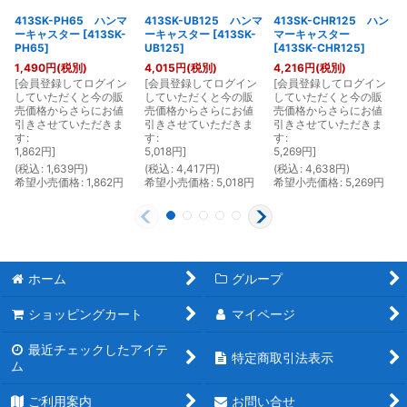
413SK-PH65 ハンマ
413SK-UB125 ハンマ
413SK-CHR125 ハン
ーキャスター
[
413SK-
ーキャスター
[
413SK-
マーキャスター
PH65
]
UB125
]
[
413SK-CHR125
]
1,490
円
(税別)
4,015
円
(税別)
4,216
円
(税別)
[
会員登録してログイン
[
会員登録してログイン
[
会員登録してログイン
[
していただくと今の販
していただくと今の販
していただくと今の販
売価格からさらにお値
売価格からさらにお値
売価格からさらにお値
引きさせていただきま
引きさせていただきま
引きさせていただきま
す
:
す
:
す
:
1,862
円
]
5,018
円
]
5,269
円
]
(
税込
:
1,639
円
)
(
税込
:
4,417
円
)
(
税込
:
4,638
円
)
(
希望小売価格
:
1,862
円
希望小売価格
:
5,018
円
希望小売価格
:
5,269
円
ホーム
グループ
ショッピングカート
マイページ
最近チェックしたアイテ
特定商取引法表示
ム
ご利用案内
お問い合せ