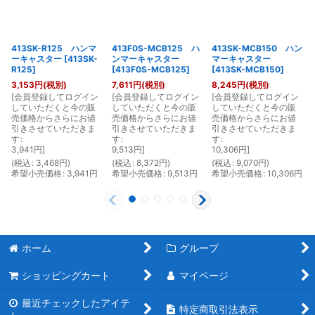
413SK-R125 ハンマ
413F0S-MCB125 ハ
413SK-MCB150 ハン
ーキャスター
[
413SK-
ンマーキャスター
マーキャスター
R125
]
[
413F0S-MCB125
]
[
413SK-MCB150
]
3,153
円
(税別)
7,611
円
(税別)
8,245
円
(税別)
[
会員登録してログイン
[
会員登録してログイン
[
会員登録してログイン
[
していただくと今の販
していただくと今の販
していただくと今の販
売価格からさらにお値
売価格からさらにお値
売価格からさらにお値
引きさせていただきま
引きさせていただきま
引きさせていただきま
す
:
す
:
す
:
3,941
円
]
9,513
円
]
10,306
円
]
(
税込
:
3,468
円
)
(
税込
:
8,372
円
)
(
税込
:
9,070
円
)
(
希望小売価格
:
3,941
円
希望小売価格
:
9,513
円
希望小売価格
:
10,306
円
ホーム
グループ
ショッピングカート
マイページ
最近チェックしたアイテ
特定商取引法表示