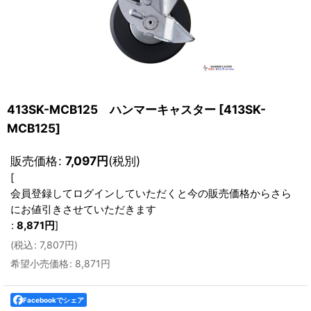
413SK-MCB125 ハンマーキャスター
[
413SK-
MCB125
]
販売価格
:
7,097
円
(税別)
[
会員登録してログインしていただくと今の販売価格からさら
にお値引きさせていただきます
:
8,871
円
]
(
税込
:
7,807
円
)
希望小売価格
:
8,871
円
Facebookでシェア