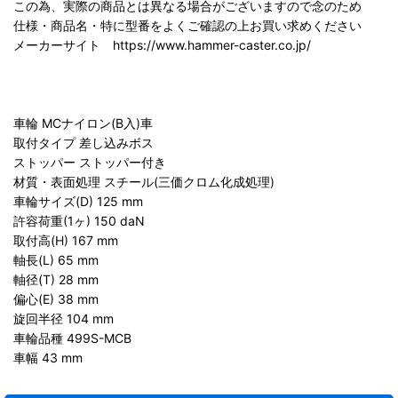
この為、実際の商品とは異なる場合がございますので念のため
仕様・商品名・特に型番をよくご確認の上お買い求めください
メーカーサイト https://www.hammer-caster.co.jp/
車輪 MCナイロン(B入)車
取付タイプ 差し込みボス
ストッパー ストッパー付き
材質・表面処理 スチール(三価クロム化成処理)
車輪サイズ(D) 125 mm
許容荷重(1ヶ) 150 daN
取付高(H) 167 mm
軸長(L) 65 mm
軸径(T) 28 mm
偏心(E) 38 mm
旋回半径 104 mm
車輪品種 499S-MCB
車幅 43 mm