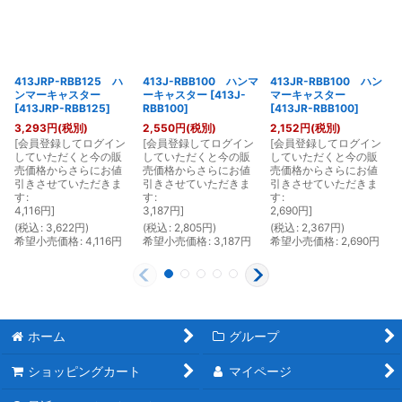
413JRP-RBB125 ハ
413J-RBB100 ハンマ
413JR-RBB100 ハン
ンマーキャスター
ーキャスター
[
413J-
マーキャスター
[
413JRP-RBB125
]
RBB100
]
[
413JR-RBB100
]
3,293
円
(税別)
2,550
円
(税別)
2,152
円
(税別)
[
会員登録してログイン
[
会員登録してログイン
[
会員登録してログイン
[
していただくと今の販
していただくと今の販
していただくと今の販
売価格からさらにお値
売価格からさらにお値
売価格からさらにお値
引きさせていただきま
引きさせていただきま
引きさせていただきま
す
:
す
:
す
:
4,116
円
]
3,187
円
]
2,690
円
]
(
税込
:
3,622
円
)
(
税込
:
2,805
円
)
(
税込
:
2,367
円
)
(
希望小売価格
:
4,116
円
希望小売価格
:
3,187
円
希望小売価格
:
2,690
円
ホーム
グループ
ショッピングカート
マイページ