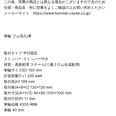
この為、実際の商品とは異なる場合がございますので念のため
仕様・商品名・特に型番をよくご確認の上お買い求めください
メーカーサイト https://www.hammer-caster.co.jp/
車輪 ゴム(B入)車
取付タイプ 平付固定
ストッパー ストッパー付き
材質・表面処理 スチール(三価クロム化成処理)
車輪サイズ(D) 150 mm
許容荷重(1ヶ) 220 daN
取付高(H) 199 mm
取付座(A×B×C) 120×120 mm
取付寸法(X×Y×Z) 90×90 (100×100) mm
取付穴径(P) 11 mm
車輪品種 435S-RBB
車幅 40 mm