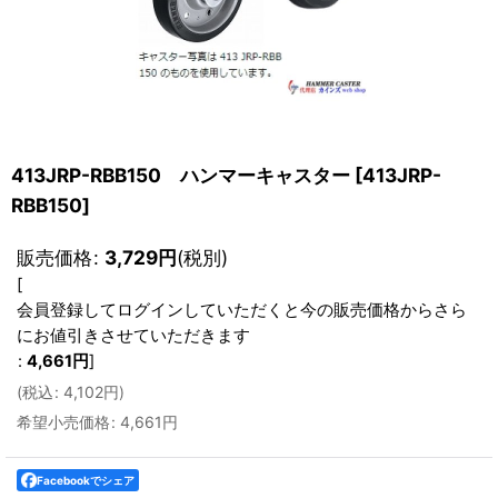
413JRP-RBB150 ハンマーキャスター
[
413JRP-
RBB150
]
販売価格
:
3,729
円
(税別)
[
会員登録してログインしていただくと今の販売価格からさら
にお値引きさせていただきます
:
4,661
円
]
(
税込
:
4,102
円
)
希望小売価格
:
4,661
円
Facebookでシェア