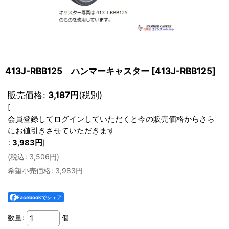
413J-RBB125 ハンマーキャスター
[
413J-RBB125
]
販売価格
:
3,187
円
(税別)
[
会員登録してログインしていただくと今の販売価格からさら
にお値引きさせていただきます
:
3,983
円
]
(
税込
:
3,506
円
)
希望小売価格
:
3,983
円
Facebookでシェア
数量
:
個