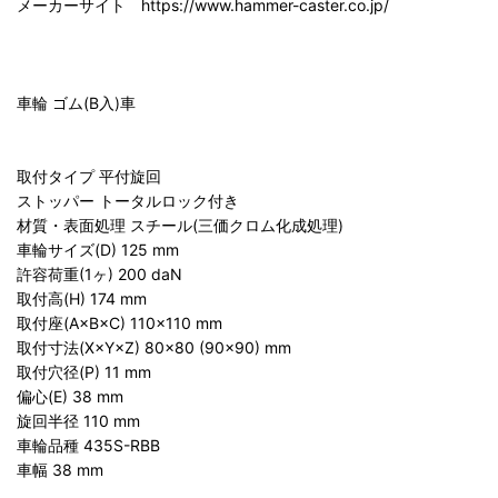
メーカーサイト https://www.hammer-caster.co.jp/
車輪 ゴム(B入)車
取付タイプ 平付旋回
ストッパー トータルロック付き
材質・表面処理 スチール(三価クロム化成処理)
車輪サイズ(D) 125 mm
許容荷重(1ヶ) 200 daN
取付高(H) 174 mm
取付座(A×B×C) 110×110 mm
取付寸法(X×Y×Z) 80×80 (90×90) mm
取付穴径(P) 11 mm
偏心(E) 38 mm
旋回半径 110 mm
車輪品種 435S-RBB
車幅 38 mm