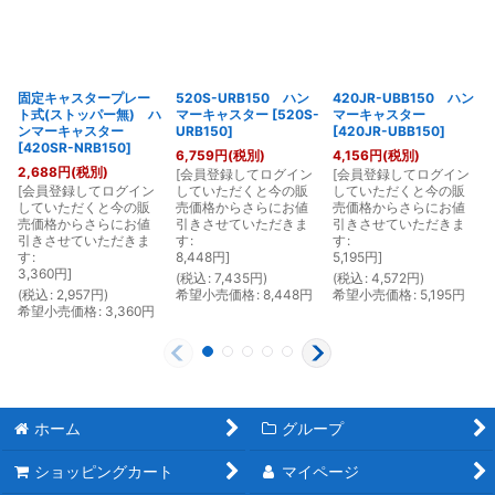
固定キャスタープレー
520S-URB150 ハン
420JR-UBB150 ハン
ト式(ストッパー無) ハ
マーキャスター
[
520S-
マーキャスター
ンマーキャスター
URB150
]
[
420JR-UBB150
]
[
420SR-NRB150
]
6,759
円
(税別)
4,156
円
(税別)
2,688
円
(税別)
[
会員登録してログイン
[
会員登録してログイン
[
[
会員登録してログイン
していただくと今の販
していただくと今の販
していただくと今の販
売価格からさらにお値
売価格からさらにお値
売価格からさらにお値
引きさせていただきま
引きさせていただきま
引きさせていただきま
す
:
す
:
す
:
8,448
円
]
5,195
円
]
3,360
円
]
(
税込
:
7,435
円
)
(
税込
:
4,572
円
)
(
(
税込
:
2,957
円
)
希望小売価格
:
8,448
円
希望小売価格
:
5,195
円
希望小売価格
:
3,360
円
ホーム
グループ
ショッピングカート
マイページ