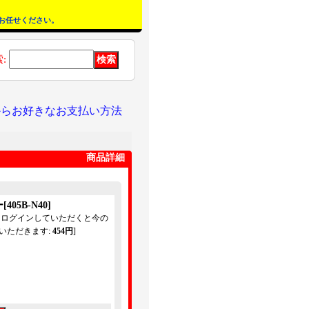
お任せください。
索
:
からお好きなお支払い方法
商品詳細
ー
[
405B-N40
]
てログインしていただくと今の
いただきます
:
454円
]