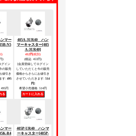
 ハンマー
405A-3UR40 ハン
05B-N5
マーキャスター
[405
A-3UR40]
別)
412円
(税別)
円)
(税込
:
453円)
ログイン
[会員登録してログイン
今の販売
していただくと今の販売
お値引き
価格からさらにお値引き
ます
:
495
させていただきます
:
514
円
]
495円
希望小売価格
:
514円
 ハンマー
405P-UR40 ハンマ
05K-R4
ーキャスター
[405P-