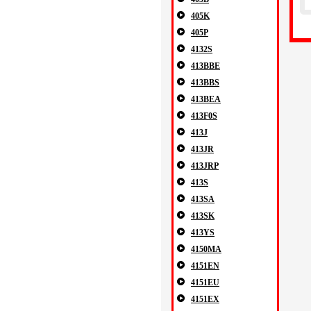
405K
405P
4132S
413BBE
413BBS
413BEA
413F0S
413J
413JR
413JRP
413S
413SA
413SK
413YS
4150MA
4151EN
4151EU
4151EX