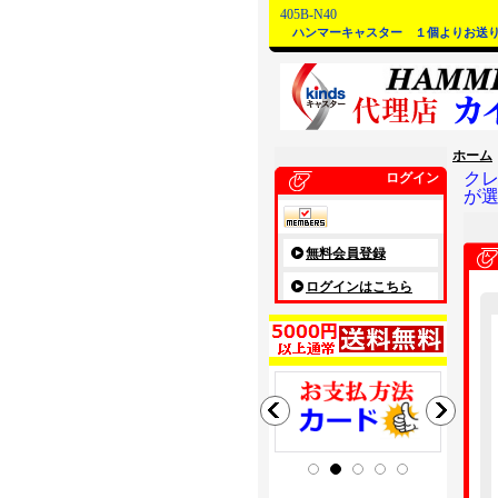
405B-N40
ハンマーキャスター １個よりお送
ホーム
ク
ログイン
が
無料会員登録
ログインはこちら