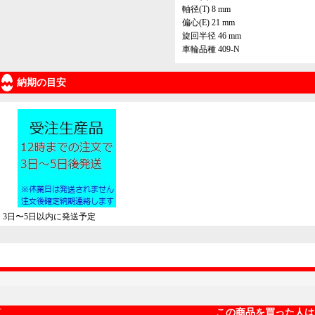
軸径(T) 8 mm
偏心(E) 21 mm
旋回半径 46 mm
車輪品種 409-N
納期の目安
3日〜5日以内に発送予定
この商品を買った人は