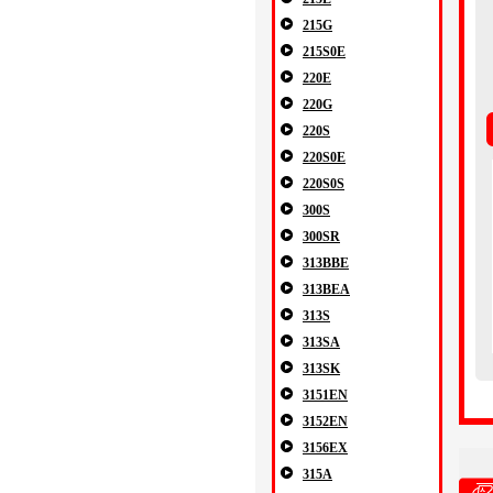
215G
215S0E
220E
220G
220S
220S0E
220S0S
300S
300SR
313BBE
313BEA
313S
313SA
313SK
3151EN
3152EN
3156EX
315A