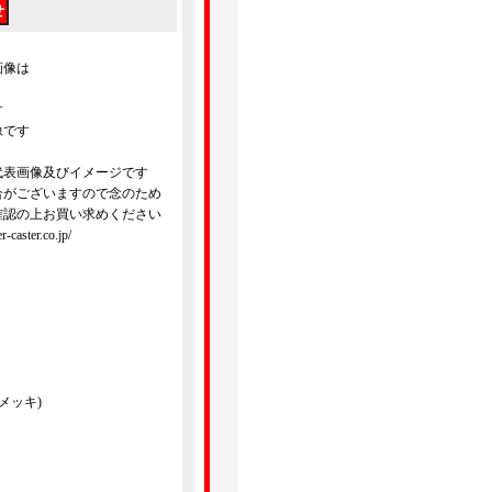
画像は
す
像です
代表画像及びイメージです
合がございますので念のため
確認の上お買い求めください
ster.co.jp/
メッキ)