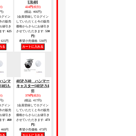
UR40]
別)
424円
(税別)
円)
(税込
:
466円)
ログイン
[会員登録してログイン
今の販売
していただくと今の販売
お値引き
価格からさらにお値引き
ます
:
625
させていただきます
:
530
円
]
625円
希望小売価格
:
530円
0 ハンマ
405P-N40 ハンマー
ー
[405A-
キャスター
[405P-N4
0]
別)
379円
(税別)
円)
(税込
:
417円)
ログイン
[会員登録してログイン
今の販売
していただくと今の販売
お値引き
価格からさらにお値引き
ます
:
460
させていただきます
:
473
円
]
460円
希望小売価格
:
473円