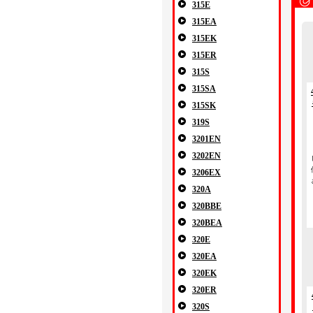
315E
315EA
315EK
315ER
315S
315SA
315SK
319S
3201EN
3202EN
3206EX
320A
320BBE
320BEA
320E
320EA
320EK
320ER
320S