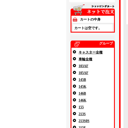
カートの中身
カートは空です。
グループ
キャスター全種
車輪全種
103AF
105AF
145B
145K
146B
146K
155
213S
213S0S
215E