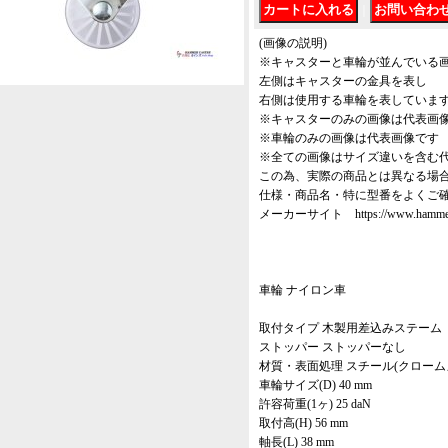
｜
(画像の説明)
※キャスターと車輪が並んでいる
左側はキャスターの金具を表し
右側は使用する車輪を表していま
※キャスターのみの画像は代表画
※車輪のみの画像は代表画像です
※全ての画像はサイズ違いを含む
この為、実際の商品とは異なる場
仕様・商品名・特に型番をよくご
メーカーサイト https://www.hammer-ca
車輪 ナイロン車
取付タイプ 木製用差込みステーム
ストッパー ストッパーなし
材質・表面処理 スチール(クローム
車輪サイズ(D) 40 mm
許容荷重(1ヶ) 25 daN
取付高(H) 56 mm
軸長(L) 38 mm