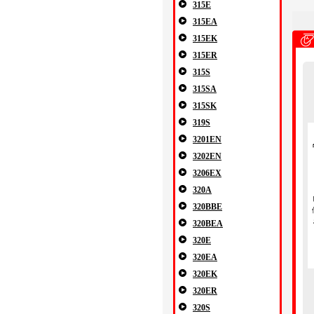
315E
315EA
315EK
315ER
315S
315SA
315SK
319S
3201EN
3202EN
3206EX
320A
320BBE
320BEA
320E
320EA
320EK
320ER
320S