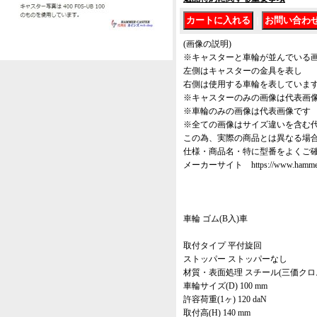
｜
(画像の説明)
※キャスターと車輪が並んでいる
左側はキャスターの金具を表し
右側は使用する車輪を表していま
※キャスターのみの画像は代表画
※車輪のみの画像は代表画像です
※全ての画像はサイズ違いを含む
この為、実際の商品とは異なる場
仕様・商品名・特に型番をよくご
メーカーサイト https://www.hammer-ca
車輪 ゴム(B入)車
取付タイプ 平付旋回
ストッパー ストッパーなし
材質・表面処理 スチール(三価クロ
車輪サイズ(D) 100 mm
許容荷重(1ヶ) 120 daN
取付高(H) 140 mm