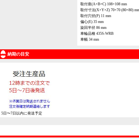
取付座(A×B×C) 108×108 mm
取付寸法(X×Y×Z) 70×70 (80×80) m
取付穴径(P) 11 mm
偏心(E) 35 mm
旋回半径 86 mm
車輪品種 435S-WRB
車幅 34 mm
納期の目安
5日〜7日以内に発送予定