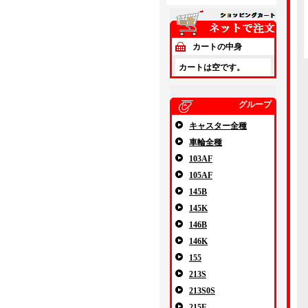
カートの中身
カートは空です。
グループ
キャスター全種
車輪全種
103AF
105AF
145B
145K
146B
146K
155
213S
213S0S
215E