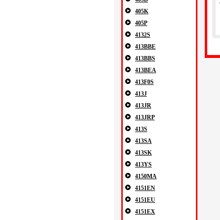
405K
405P
4132S
413BBE
413BBS
413BEA
413F0S
413J
413JR
413JRP
413S
413SA
413SK
413YS
4150MA
4151EN
4151EU
4151EX