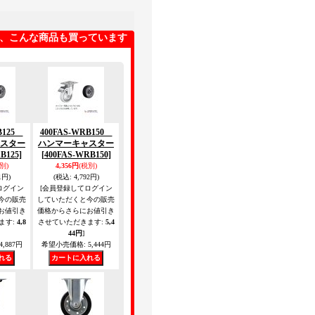
、こんな商品も買っています
RB125
400FAS-WRB150
スター
ハンマーキャスター
B125]
[400FAS-WRB150]
別)
4,356円
(税別)
1円)
(税込
:
4,792円)
ログイン
[会員登録してログイン
今の販売
していただくと今の販売
お値引き
価格からさらにお値引き
ます
:
4,8
させていただきます
:
5,4
44円
]
4,887円
希望小売価格
:
5,444円