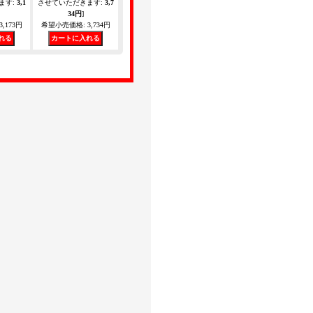
ます
:
3,1
させていただきます
:
3,7
34円
]
3,173円
希望小売価格
:
3,734円