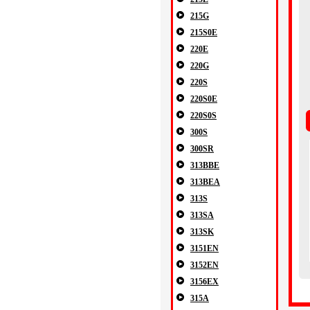
215G
215S0E
220E
220G
220S
220S0E
220S0S
300S
300SR
313BBE
313BEA
313S
313SA
313SK
3151EN
3152EN
3156EX
315A