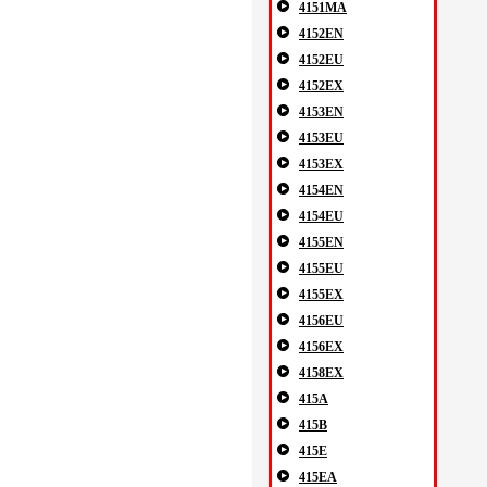
4151MA
4152EN
4152EU
4152EX
4153EN
4153EU
4153EX
4154EN
4154EU
4155EN
4155EU
4155EX
4156EU
4156EX
4158EX
415A
415B
415E
415EA