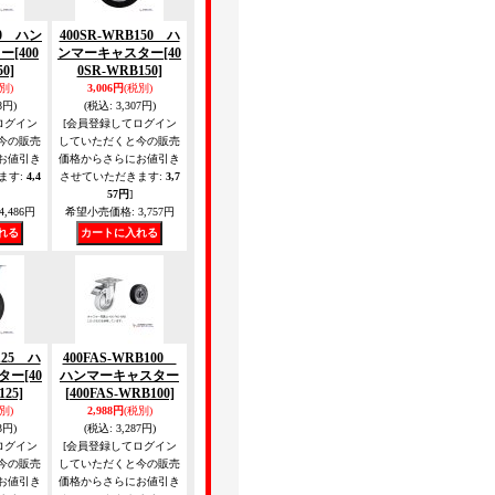
50 ハン
400SR-WRB150 ハ
ター
[400
ンマーキャスター
[40
0]
0SR-WRB150]
別)
3,006円
(税別)
8円)
(税込
:
3,307円)
ログイン
[会員登録してログイン
今の販売
していただくと今の販売
お値引き
価格からさらにお値引き
ます
:
4,4
させていただきます
:
3,7
57円
]
4,486円
希望小売価格
:
3,757円
125 ハ
400FAS-WRB100
ター
[40
ハンマーキャスター
25]
[400FAS-WRB100]
別)
2,988円
(税別)
3円)
(税込
:
3,287円)
ログイン
[会員登録してログイン
今の販売
していただくと今の販売
お値引き
価格からさらにお値引き