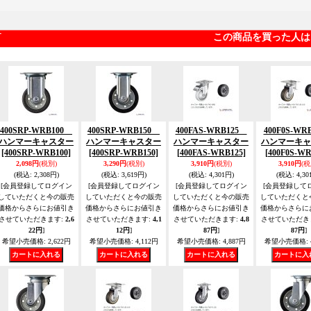
この商品を買った人は
400SRP-WRB100
400SRP-WRB150
400FAS-WRB125
400F0S-W
ハンマーキャスター
ハンマーキャスター
ハンマーキャスター
ハンマーキャ
[400SRP-WRB100]
[400SRP-WRB150]
[400FAS-WRB125]
[400F0S-WR
2,098円
(税別)
3,290円
(税別)
3,910円
(税別)
3,910円
(税
(税込
:
2,308円)
(税込
:
3,619円)
(税込
:
4,301円)
(税込
:
4,30
[会員登録してログイン
[会員登録してログイン
[会員登録してログイン
[会員登録して
していただくと今の販売
していただくと今の販売
していただくと今の販売
していただくと
価格からさらにお値引き
価格からさらにお値引き
価格からさらにお値引き
価格からさらに
させていただきます
:
2,6
させていただきます
:
4,1
させていただきます
:
4,8
させていただき
22円
]
12円
]
87円
]
87円
]
希望小売価格
:
2,622円
希望小売価格
:
4,112円
希望小売価格
:
4,887円
希望小売価格
: