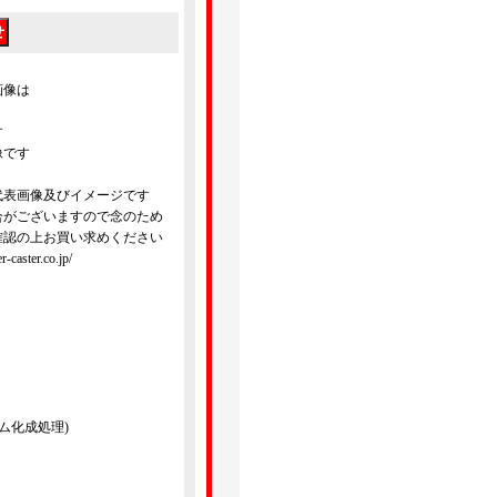
画像は
す
像です
代表画像及びイメージです
合がございますので念のため
確認の上お買い求めください
ster.co.jp/
ム化成処理)