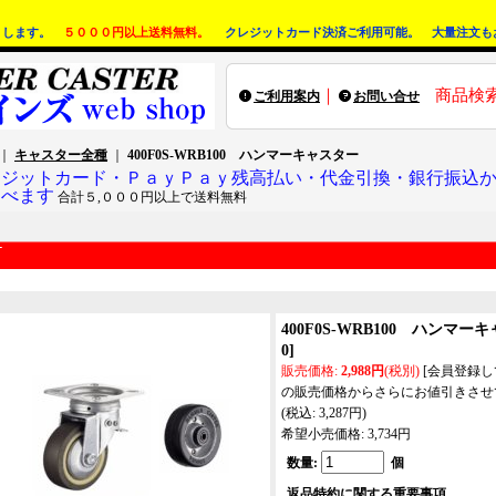
りします。
５０００円以上送料無料。
クレジットカード決済ご利用可能。 大量注文も
｜
商品検
ご利用案内
お問い合せ
｜
キャスター全種
｜
400F0S-WRB100 ハンマーキャスター
レジットカード・ＰａｙＰａｙ残高払い・代金引換・銀行振込
選べます
合計５,０００円以上で送料無料
400F0S-WRB100 ハンマー
0
]
販売価格
:
2,988円
(税別)
[会員登録
の販売価格からさらにお値引きさせ
(税込
:
3,287円
)
希望小売価格
:
3,734円
数量
:
個
返品特約に関する重要事項