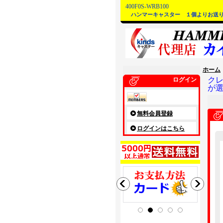
400F0S-WRB100
ハンマーキャスター １個よりお送
ホーム
ク
ログイン
が
無料会員登録
ログインはこちら