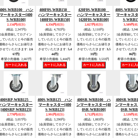
400S-WRB100 ハン
400F0S-WRB150
420F0S-WRB100
400S-WRB1
マーキャスター
[400
ハンマーキャスター
ハンマーキャスター
マーキャス
S-WRB100]
[400F0S-WRB150]
[420F0S-WRB100]
S-WRB15
2,134円
(税別)
4,356円
(税別)
2,827円
(税別)
3,589円
(税
(税込
:
2,347円)
(税込
:
4,792円)
(税込
:
3,110円)
(税込
:
3,94
[会員登録してログイン
[会員登録してログイン
[会員登録してログイン
[会員登録して
していただくと今の販売
していただくと今の販売
していただくと今の販売
していただくと
価格からさらにお値引き
価格からさらにお値引き
価格からさらにお値引き
価格からさらに
させていただきます
:
2,6
させていただきます
:
5,4
させていただきます
:
3,5
させていただき
67円
]
44円
]
33円
]
86円
]
希望小売価格
:
2,667円
希望小売価格
:
5,444円
希望小売価格
:
3,533円
希望小売価格
:
400SRP-WRB125
400S-WRB125 ハン
400SR-WRB100 ハ
400SR-WRB
ハンマーキャスター
マーキャスター
[400
ンマーキャスター
[40
ンマーキャス
[400SRP-WRB125]
S-WRB125]
0SR-WRB100]
0SR-WRB1
2,779円
(税別)
2,991円
(税別)
1,712円
(税別)
2,539円
(税
(税込
:
3,057円)
(税込
:
3,290円)
(税込
:
1,883円)
(税込
:
2,79
[会員登録してログイン
[会員登録してログイン
[会員登録してログイン
[会員登録して
していただくと今の販売
していただくと今の販売
していただくと今の販売
していただくと
価格からさらにお値引き
価格からさらにお値引き
価格からさらにお値引き
価格からさらに