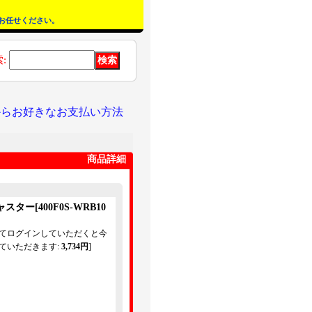
お任せください。
索
:
からお好きなお支払い方法
商品詳細
キャスター
[
400F0S-WRB10
してログインしていただくと今
ていただきます
:
3,734円
]