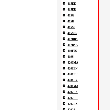
415EK
415ER
415G
415K
415M
415MK
417BBS
417BSA
419F0S
419S
4200MA
4201EN
4201EU
4201EX
4201MA
4202EN
4202EU
4202EX
4202S