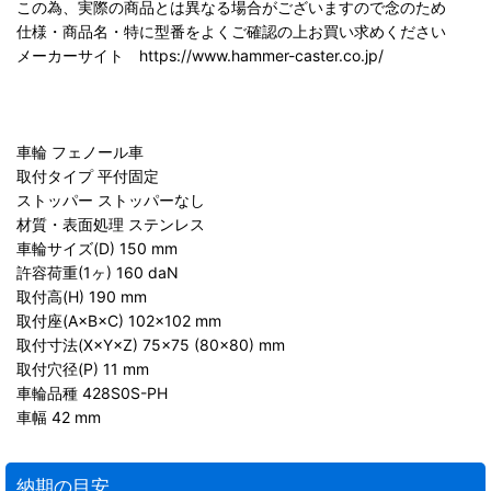
この為、実際の商品とは異なる場合がございますので念のため
仕様・商品名・特に型番をよくご確認の上お買い求めください
メーカーサイト https://www.hammer-caster.co.jp/
車輪 フェノール車
取付タイプ 平付固定
ストッパー ストッパーなし
材質・表面処理 ステンレス
車輪サイズ(D) 150 mm
許容荷重(1ヶ) 160 daN
取付高(H) 190 mm
取付座(A×B×C) 102×102 mm
取付寸法(X×Y×Z) 75×75 (80×80) mm
取付穴径(P) 11 mm
車輪品種 428S0S-PH
車幅 42 mm
納期の目安