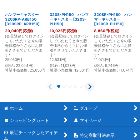
ハンマーキャスター
320S-PH150 ハンマ
320SR-PH150 ハン
320SRP-ARB150
ーキャスター
[
320S-
マーキャスター
[
320SRP-ARB150
]
PH150
]
[
320SR-PH150
]
20,040
円
(税別)
10,025
円
(税別)
8,860
円
(税別)
[
会員登録してログイン
[
会員登録してログイン
[
会員登録してログイン
[
していただくと今の販
していただくと今の販
していただくと今の販
売価格からさらにお値
売価格からさらにお値
売価格からさらにお値
引きさせていただきま
引きさせていただきま
引きさせていただきま
す
:
す
:
す
:
25,050
円
]
12,531
円
]
11,074
円
]
(
税込
:
22,044
円
)
(
税込
:
11,028
円
)
(
税込
:
9,746
円
)
(
希望小売価格
:
25,050
円
希望小売価格
:
12,531
円
希望小売価格
:
11,074
円
ホーム
グループ
ショッピングカート
マイページ
最近チェックしたアイテ
特定商取引法表示
ム