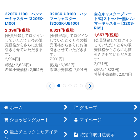
320EK-L100 ハンマ
320SK-UB100 ハン
自在キャスタープレー
ーキャスター
[
320EK-
マーキャスター
ト式(ストッパー無)ハン
L100
]
[
320SK-UB100
]
マーキャスター
[
320S-
R65
]
2,396
円
(税別)
6,321
円
(税別)
1,657
円
(税別)
[
会員登録してログイン
[
会員登録してログイン
[
していただくと今の販
していただくと今の販
[
会員登録してログイン
売価格からさらにお値
売価格からさらにお値
していただくと今の販
引きさせていただきま
引きさせていただきま
売価格からさらにお値
す
:
す
:
引きさせていただきま
2,994
円
]
7,901
円
]
す
:
2,071
円
]
(
税込
:
2,636
円
)
(
税込
:
6,953
円
)
(
希望小売価格
:
2,994
円
希望小売価格
:
7,901
円
(
税込
:
1,823
円
)
希望小売価格
:
2,071
円
ホーム
グループ
ショッピングカート
マイページ
最近チェックしたアイテ
特定商取引法表示
ム