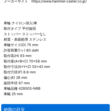
メーカーサイト https://www.hammer-caster.co.jp/
車輪 ナイロン(B入)車
取付タイプ 平付旋回
ストッパー ストッパーなし
材質・表面処理 ステンレス
車輪サイズ(D) 75 mm
許容荷重(1ヶ) 80 daN
取付高(H) 93 mm
取付座(A×B×C) 70×58 mm
取付寸法(X×Y×Z) 55×42 mm
取付穴径(P) 8.8 mm
偏心(E) 28 mm
旋回半径 67 mm
車輪品種 429S0S-NRB
車幅 25 mm
納期の目安