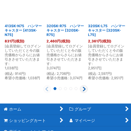
413SK-N75 ハンマー
320SK-R75 ハンマー
320SK-L75 ハンマー
キャスター
[
413SK-
キャスター
[
320SK-
キャスター
[
320SK-
N75
]
R75
]
L75
]
831
円
(税別)
2,460
円
(税別)
2,361
円
(税別)
[
会員登録してログイン
[
会員登録してログイン
[
会員登録してログイン
[
していただくと今の販
していただくと今の販
していただくと今の販
売価格からさらにお値
売価格からさらにお値
売価格からさらにお値
引きさせていただきま
引きさせていただきま
引きさせていただきま
す
:
す
:
す
:
1,038
円
]
3,074
円
]
2,951
円
]
(
税込
:
914
円
)
(
税込
:
2,706
円
)
(
税込
:
2,597
円
)
(
希望小売価格
:
1,038
円
希望小売価格
:
3,074
円
希望小売価格
:
2,951
円
ホーム
グループ
ショッピングカート
マイページ