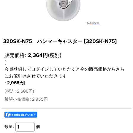
320SK-N75 ハンマーキャスター
[
320SK-N75
]
販売価格
:
2,364
円
(税別)
[
会員登録してログインしていただくと今の販売価格からさら
にお値引きさせていただきます
:
2,955
円
]
(
税込
:
2,600
円
)
希望小売価格
:
2,955
円
Facebookでシェア
数量
:
個